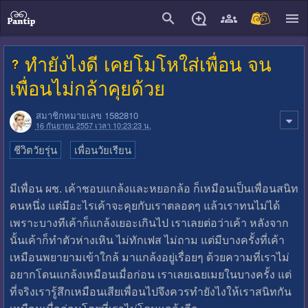
close
ทำยังไงดี เคยโมโหใส่เพื่อน จน
เพื่อนไม่กล้าคุยด้วย
สมาชิกหมายเลข 1582810
16 กันยายน 2557 เวลา 10:23:23 น.
ชีวิตวัยรุ่น
เพื่อนวัยเรียน
มีเพื่อน ผช. เค้าชอบแกล้งและหยอกล้อ ก็เหมือนเป็นเพื่อนสนิท
คนหนึ่ง แต่มีอะไรเค้าจะคุยกับเราตลอดๆ แล้วเราทนไม่ได้
เพราะบางทีเค้าก็แกล้งเยอะเกินไป เราเลยต่อว่าเค้า หลังจาก
นั้นเค้าก็ทำตัวห่างเหิน ไม่ทักเฟส ไม่ถาม แต่มีบางครั้งที่เค้า
เหมือนพยายามเข้าใกล้ มาแกล้งอยู่เรื่อยๆ ด้วยความที่เราไม่
อยากโดนแกล้งเหมือนเมื่อก่อน เราเลยเฉยเมยในบางครั้ง แต่
ที่จริงเรารู้สึกเหมือนเสียเพื่อนไปจึงควรทำยังไงให้เราสนิทกัน