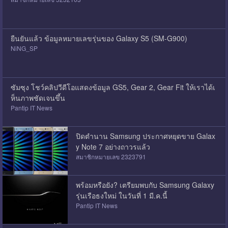
ยืนยันแล้ว ข้อมูลหมายเลขรุ่นของ Galaxy S5 (SM-G900)
NiNG_SP
ซัมซุง โชว์คลิปวีดีโอแสดงข้อมูล GS5, Gear 2, Gear Fit ให้เราได้เ
ห็นภาพชัดเจนขึ้น
Pantip IT News
ปิดตำนาน Samsung ประกาศหยุดขาย Galax
y Note 7 อย่างถาวรแล้ว
สมาชิกหมายเลข 2323791
พร้อมหรือยัง? เตรียมพบกับ Samsung Galaxy
รุ่นเรือธงใหม่ ในวันที่ 1 มี.ค.นี้
Pantip IT News