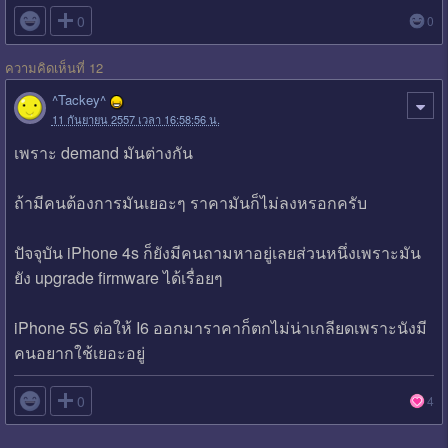

0
0
ความคิดเห็นที่ 12
^Tackey^
11 กันยายน 2557 เวลา 16:58:56 น.
เพราะ demand มันต่างกัน
ถ้ามีคนต้องการมันเยอะๆ ราคามันก็ไม่ลงหรอกครับ
ปัจจุบัน iPhone 4s ก็ยังมีคนถามหาอยู่เลยส่วนหนึ่งเพราะมัน
ยัง upgrade firmware ได้เรื่อยๆ
iPhone 5S ต่อให้ I6 ออกมาราคาก็ตกไม่น่าเกลียดเพราะนังมี
คนอยากใช้เยอะอยู่

0
4