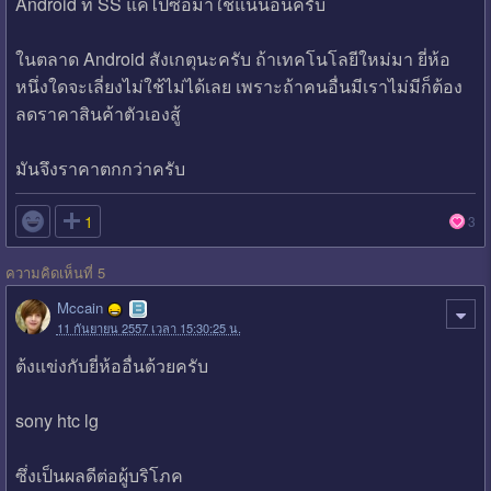
Android ที่ SS แค่ไปซื้อมาใช้แน่นอนครับ
ในตลาด Android สังเกตุนะครับ ถ้าเทคโนโลยีใหม่มา ยี่ห้อ
หนึ่งใดจะเลี่ยงไม่ใช้ไม่ได้เลย เพราะถ้าคนอื่นมีเราไม่มีก็ต้อง
ลดราคาสินค้าตัวเองสู้
มันจึงราคาตกกว่าครับ

1
3
ความคิดเห็นที่ 5
Mccain
11 กันยายน 2557 เวลา 15:30:25 น.
ต้งแข่งกับยี่ห้ออื่นด้วยครับ
sony htc lg
ซึ่งเป็นผลดีต่อผู้บริโภค