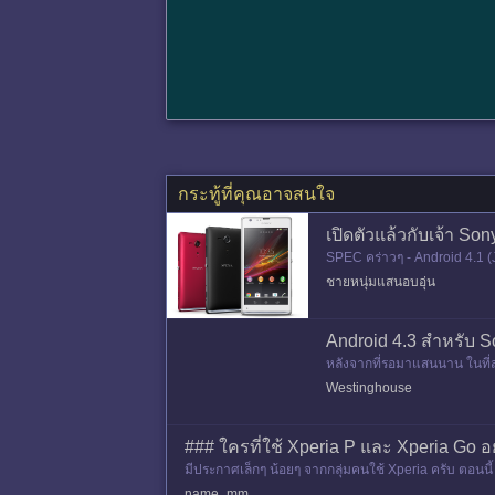
กระทู้ที่คุณอาจสนใจ
เปิดตัวแล้วกับเจ้า So
SPEC คร่าวๆ - Android 4.1
นาดหน้าจอ 4.6 นิ้ว 1280 x 72
ชายหนุ่มแสนอบอุ่น
Android 4.3 สำหรับ S
หลังจากที่รอมาแสนนาน ในที่สุด
ด้โลดผ่าน PC Companion นะ
Westinghouse
### ใครที่ใช้ Xperia P และ Xperia Go อ
มีประกาศเล็กๆ น้อยๆ จากกลุ่มคนใช้ Xperia ครับ ตอนนี้ 
รุ่นนี
name_mm