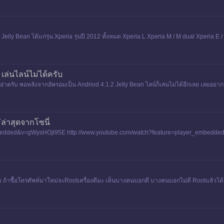
 Jelly Bean ได้แก่รุ่น Xperia รุ่นปี 2012 ทั้งหมด Xperia L Xperia M / M dual Xperia E 
ล่นไลน์ไม่ได้ครับ
n อ่าครับ พอหลังจากอัพรอมเป็น Andriod 4.1.2 Jelly Bean ไลน์ก็เล่นไม่ได้อีกเลย เลย
ล่าสุดจากโซนี่
mbedded&v=gWysHOjl95E http://www.youtube.com/watch?feature=player_embedded
ถ้าซื้อโทรศัพท์มาใหม่จะRootเครื่องดีมะ เห็นบางคนบอกดี บางคนบอกไม่ดี Rootแล้วได้อ