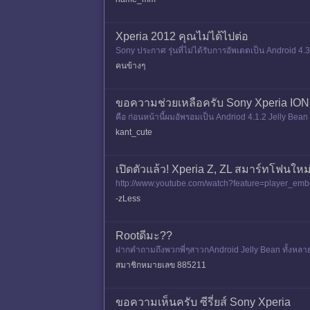
Xperia 2012 คุณไม่ได้ไปต่อ
Sony ประกาศ รุ่นที่ไม่ได้รับการอัพเดตเป็น Android 4.3
4.3
คนข้างๆ
ขอความช่วยเหลือครับ Sony Xperia ION เ
คือ ก่อนหน้านี้ผมอัพรอมเป็น Andriod 4.1.2 Jelly Bea
รับผม
kant_cute
เปิดตัวแล้ว! Xperia Z, ZL สมาร์ทโฟนใหม่
http://www.youtube.com/watch?feature=player_e
หน้าจอขนาด 5 นิ้ว ความละเอ
-zLess
Rootดีมะ??
ฝากคำถามถึงพวกพี่ๆสาวกAndroid Jelly Bean ทั้งหลาย 
บอกLineมีคนแฮกได้น้อ
สมาชิกหมายเลข 885211
ขอความเห็นครับ ซีรี่ยส์ Sony Xperia