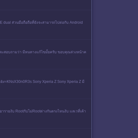
/ E dual ส่วนมือถือถือที่ยังจะสามารถไปต่อกับ Android
อยากจะสอบถามว่า มีหนทางแก้ไขมั้ยครับ ขอบคุณล่วงหน้าค
&v=KNsX30n0R3s Sony Xperia Z Sony Xperia Z มี
ารายงับ Rootกับไม่Rootต่างกันตรงไหนงับ แลเวที่เค้า