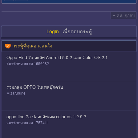
คห. ถูกลบ
Login
เพื่อตอบกระทู้
กระทู้ที่คุณอาจสนใจ
Oppo Find 7a จะอัพ Android 5.0.2 และ Color OS 2.1
สมาชิกหมายเลข 1656082
รวมกลุ่ม OPPO ในเฟสบุ๊คครับ
Mizarurune
oppo find 7a ปล่อยอัพเดต color os 1.2.9 ?
สมาชิกหมายเลข 1757411