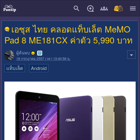
close
เอซุส ไทย คลอดแท็บเล็ต MeMO
Pad 8 ME181CX ค่าตัว 5,990 บาท
ผู้ค้นพบ
18 กรกฎาคม 2557 เวลา 13:40:59 น.
แท็บเล็ต
Android