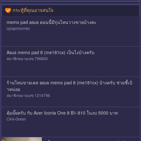
กระทู้ที่คุณอาจสนใจ
memo pad asus ตอนนี้มีรุ่นไหนวางขายบ้างคะ
ojcapricornko
Asus memo pad 8 (me181cx) เป็นไงบ้างครับ
สมาชิกหมายเลข 796800
ร้านไหนขายเคส asus memo pad 8 (me181cx) บ้างครับ ช่วยชี้เป้
าหน่อย
สมาชิกหมายเลข 1214796
คุ้มมั๊ยครับ กับ Acer Iconia One 8 B1-810 ในงบ 5000 บาท
CK4-Green