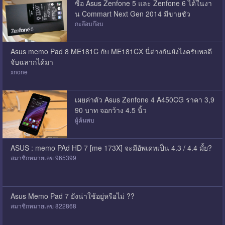
ซื้อ Asus Zenfone 5 และ Zenfone 6 ได้ในงา
น Commart Next Gen 2014 มีขายชัว
กะล๊อบก๊อบ
Asus memo Pad 8 ME181C กับ ME181CX นี่ต่างกันยังไงครับพอดี
จับฉลากได้มา
xnone
เผยค่าตัว Asus Zenfone 4 A450CG ราคา 3,9
90 บาท จอกว้าง 4.5 นิ้ว
ผู้ค้นพบ
ASUS : memo PAd HD 7 [me 173X] จะมีอัพเดทเป็น 4.3 / 4.4 มั้ย?
สมาชิกหมายเลข 965399
Asus Memo Pad 7 ยังน่าใช้อยู่หรือไม่ ??
สมาชิกหมายเลข 822868