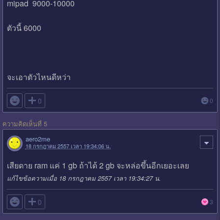
mipad 9000-10000
ตัวนี้ 6000
จะเอาตัวไหนดีหว่า

0
0
ความคิดเห็นที่ 5
aero2me
18 กรกฎาคม 2557 เวลา 19:34:06 น.
เสียดาย ram แค่ 1 gb ถ้าได้ 2 gb จะหล่อขึ้นอีกเยอะเลย
แก้ไขข้อความเมื่อ 18 กรกฎาคม 2557 เวลา 19:34:27 น.

0
3