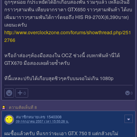
ถูกๆหน่อย ก็ประหยัดได้อีกเกือบสองพัน รวมๆแล้ว เหลือเงินอี
กราวๆสามพัน เทียบจากราคา GTX650 ราวๆสามพันห้า ได้งบ
เพิ่มมาราวๆสามพันได้การ์ดจอถึง HIS R9-270X(6,390บาท)
เลยนะครับ
http://www.overclockzone.com/forums/showthread.php/251
2766
หรือถ้าส่องๆห้องมือสองใน OCZ ช่วงนี้ งบหกพันห้านี่ได้
GTX670 มือสองเลยด้วยซ้ำครับ
ทีนี้แหละปรับได้เกือบสุดชิวๆครับบนจอไม่เกิน 1080p

0
0
ความคิดเห็นที่ 8
สมาชิกหมายเลข 1540308
09 กรกฎาคม 2557 เวลา 15:55:28 น.
ผมซื้อแล้วครับ ทีแรกว่าจะเอา GTX 750 ti แต่กลัวงบไม่