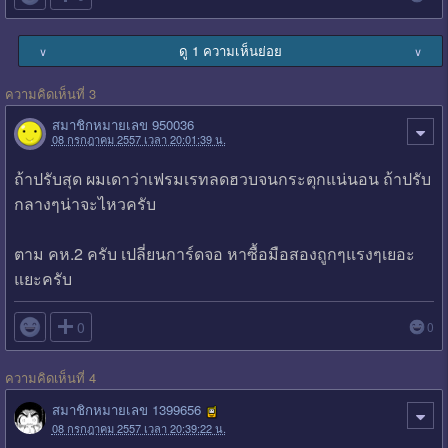
ดู 1 ความเห็นย่อย
∨
∨
ความคิดเห็นที่ 3
สมาชิกหมายเลข 950036
08 กรกฎาคม 2557 เวลา 20:01:39 น.
ถ้าปรับสุด ผมเดาว่าเฟรมเรทลดฮวบจนกระตุกแน่นอน ถ้าปรับ
กลางๆน่าจะไหวครับ
ตาม คห.2 ครับ เปลี่ยนการ์ดจอ หาซื้อมือสองถูกๆแรงๆเยอะ
แยะครับ

0
0
ความคิดเห็นที่ 4
สมาชิกหมายเลข 1399656
08 กรกฎาคม 2557 เวลา 20:39:22 น.