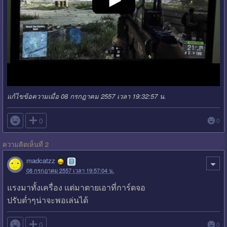
แก้ไขข้อความเมื่อ 08 กรกฎาคม 2557 เวลา 19:32:57 น.

0
0
ความคิดเห็นที่ 2
madcatzz
08 กรกฎาคม 2557 เวลา 19:57:04 น.
แรงมาทั้งเครื่อง แต่มาตายเอาที่การ์ดจอ
ปรับต่ำๆน่าจะพอเล่นได้

0
0