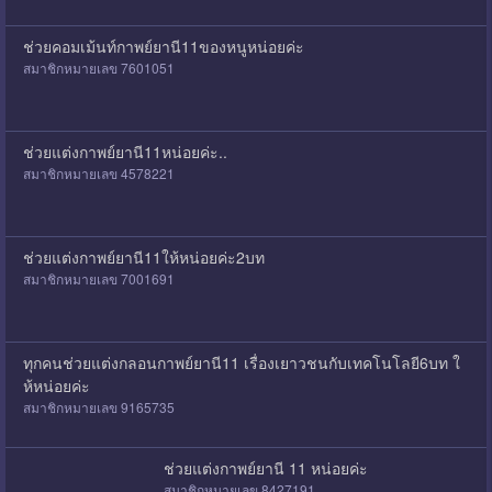
ช่วยคอมเม้นท์กาพย์ยานี11ของหนูหน่อยค่ะ
สมาชิกหมายเลข 7601051
ช่วยแต่งกาพย์ยานี11หน่อยค่ะ..
สมาชิกหมายเลข 4578221
ช่วยแต่งกาพย์ยานี11ให้หน่อยค่ะ2บท
สมาชิกหมายเลข 7001691
ทุกคนช่วยแต่งกลอนกาพย์ยานี11 เรื่องเยาวชนกับเทคโนโลยี6บท ใ
ห้หน่อยค่ะ
สมาชิกหมายเลข 9165735
ช่วยแต่งกาพย์ยานี 11 หน่อยค่ะ
สมาชิกหมายเลข 8427191