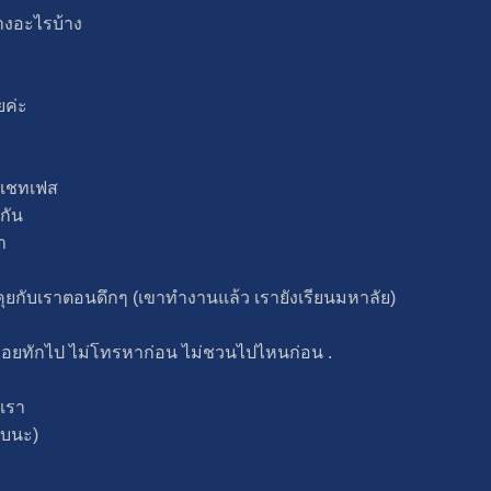
บ้างอะไรบ้าง
ยค่ะ
นแชทเฟส
กัน
า
ุยกับเราตอนดึกๆ (เขาทำงานแล้ว เรายังเรียนมหาลัย)
่อยทักไป ไม่โทรหาก่อน ไม่ชวนไปไหนก่อน .
กเรา
อบนะ)