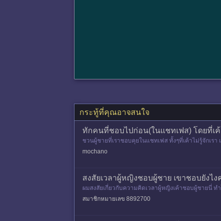
กระทู้ที่คุณอาจสนใจ
ทักคนที่ชอบไปก่อน(ในแชทเฟส) โดยที่เค้า
ชวนผู้ชายที่เราชอบคุยในแชทเฟส ทั้งๆที่เค้าไม่รู้จักเ
mochano
สงสัยเวลาผู้หญิงชอบผู้ชาย เขาชอบยังไ
ผมสงสัยเกี่ยวกับความคิดเวลาผู้หญิงเค้าชอบผู้ชายนี่ 
ผญ คนไหนอยากเป็น
สมาชิกหมายเลข 8892700