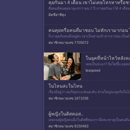
คุยกันมา 4 เดือน เขาไม่เคยโทรหาหรือ
คือผมมีคนคุยอายุแก่กว่าผม 2 ปี เราคุยกันมาได้ 4 เดือน
ผ
มิตซึฮาชิคุง
คนคุยหรือคนที่มาชอบ ไม่ทักเรามาก่อน 
ก็เราคุยกับคนนึงอยู่ค่ะ เขาเป็นฝ่ายเข้าหาเราก่อน เป็น
หาใครก่
สมาชิกหมายเลข 7705072
ในยุคที่หน้าไหว้หลัง
เคยเป็นป่ะแก? ยิ่งโตขึ้น ยอด
พ
นดีต้อนรับสู่วิถีผู้ใหญ่ค่ะ วันนี้ 
teaspeed
ในไหนล่ะในไหน
เรื่องมีอยู่ว่า ผมก็คุยกะแฟนอ่ะคับ ส่วนใหญ่จะคุยก
มาทางไหน จะมาในไลน์ห
สมาชิกหมายเลข 1871036
ผู้หญิงในดิสคอส..
เคยเจอผู้หญิงคนนึงในดิสพี่ของเรานี่หละเขาดูเป็นคนดีนะพู
ชา
สมาชิกหมายเลข 9150483