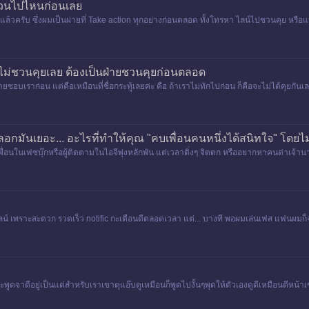
ชวนไปไหนก่อนเลย
แล้วครับ ซึ่งผมเป็นผ่ายที่ Take action ทุกอย่างก่อนตลอด ทั้งโทรหา ไลน์ไปชวนคุย หรือแม
ไม่ชวนคุยเลย ต้องเป็นฝ่ายชวนคุยก่อนตลอด
ฝ่ายชอบเราก่อน แต่คือเหมือนที่ชื่อกระทู้เลยค่ะ คือ ถ้าเราไม่ทักไปก่อน ก็คือจะไม่ได้คุย
หลอกมันเยอะ... อะไรที่ทำให้คุณ "คบเพื่อนคนหนึ่งได้สนิทใจ" โดย
เพื่อนในเฟซบุ๊กหรือผู้ติดตามในไอจีพุ่งหลักพัน แต่เวลาดิ่งๆ จิตตก หรืออยากหาคนด่าเจ้
จ
ันในไลน์ เพราะสะดวก รวดเร็ว notific กะเตือนดีตลอดเวลา แต่... บางที พอผมเล่นเฟส แ
ดจาดีอยู่เป็นแต่สำหรับเราเขาดุแอ๊บดูเหมือนก็พูดไปงั้นๆพุดให้ตัวเองดูดีเหมือนตีหน้าเข้าใส