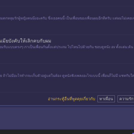
มตกหลุมรักผู้หญิงคนนึงอะครับ ซึ่งเธอคนนี้ เป็นเพื่อนของเพื่อนผมอีกทีครับ แต่ผมไม่เคยเ
เมียบังคับให้เลิกคบกับผม
รายอมรับแบบตรงๆ เราเป็นเพื่อนกันตั้งแต่ประถม ไปไหนไปด้วยกัน ชอบดูหนัง av ตั้งแต่ม.ต้น 
าไม่มีอะไรทำกจะเก็บตัวอยู่แต่ในห้อง ดูหนังฟังเพลงอะไรแบบนี้ เพื่อนก็ไม่มี แชทกับใคร
อ่านกระทู้อื่นที่พูดคุยเกี่ยวกับ
หาเพื่อน
ความรักว