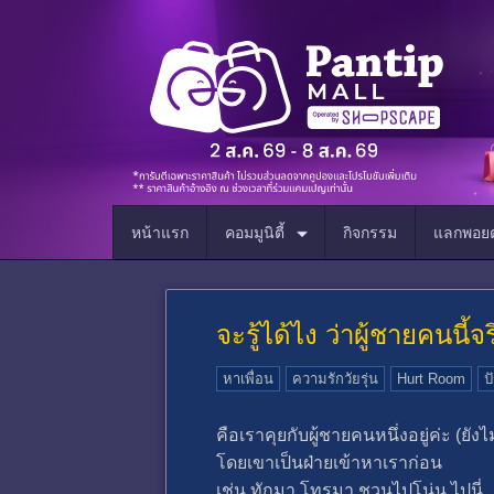
หน้าแรก
คอมมูนิตี้
กิจกรรม
แลกพอยต
จะรู้ได้ไง ว่าผู้ชายคนนี
หาเพื่อน
ความรักวัยรุ่น
Hurt Room
ป
คือเราคุยกับผู้ชายคนหนึ่งอยู่ค่ะ (ยัง
โดยเขาเป็นฝ่ายเข้าหาเราก่อน
เช่น ทักมา,โทรมา,ชวนไปโน่น ไปนี่