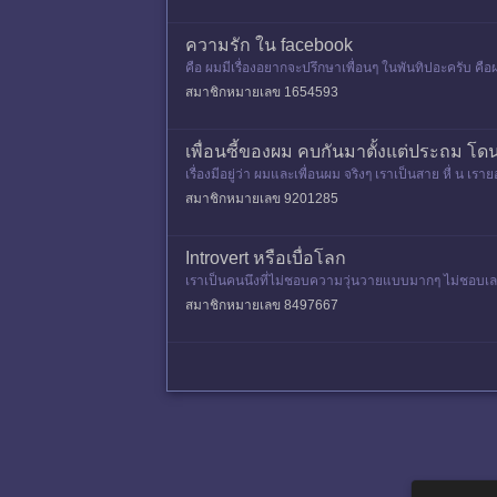
ความรัก ใน facebook
คือ ผมมีเรื่องอยากจะปรึกษาเพื่อนๆ ในพันทิปอะครับ คือผ
ธอ(เพื่อ
สมาชิกหมายเลข 1654593
เพื่อนซี้ของผม คบกันมาตั้งแต่ประถม โดน
เรื่องมีอยู่ว่า ผมและเพื่อนผม จริงๆ เราเป็นสาย หื่ น เ
แค่เรื
สมาชิกหมายเลข 9201285
Introvert หรือเบื่อโลก
เราเป็นคนนึงที่ไม่ชอบความวุ่นวายแบบมากๆ ไม่ชอบเลย ถ้
กหาคนอื่นก่อ
สมาชิกหมายเลข 8497667