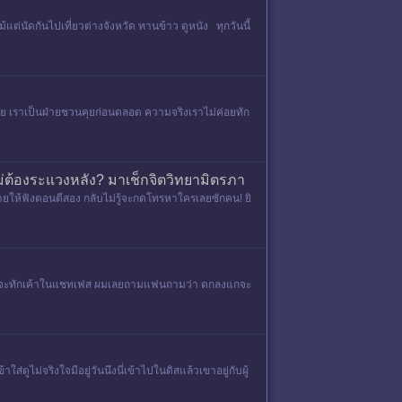
้แต่นัดกันไปเที่ยวต่างจังหวัด ทานข้าว ดูหนัง ทุกวันนี้
กันเลย เราเป็นฝ่ายชวนคุยก่อนตลอด ความจริงเราไม่ค่อยทัก
ไม่ต้องระแวงหลัง? มาเช็กจิตวิทยามิตรภา
านายให้ฟังตอนตีสอง กลับไม่รู้จะกดโทรหาใครเลยซักคน! ยิ
ฟนผมก็จะทักเค้าในแชทเฟส ผมเลยถามแฟนถามว่า ตกลงแกจะ
่ดูไม่จริงใจมีอยู่วันนึงนี่เข้าไปในดิสแล้วเขาอยู่กับผู้