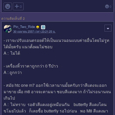

0
0
ความคิดเห็นที่ 2
Pin_Two_Ride
30 เมษายน 2557 เวลา 23:21:25 น.
- เราจะปรับแอนดรอยด์ให้เป็นแนวนอนแบบค่ายอื่นโดยไม่รูท
ได้มั้ยครับ แนวตั้งผมไม่ชอบ
A : ไม่ได้
- เครื่องหิ้วราคาถูกกว่า 0 รึป่าว
A : ถูกกว่า
- สมัย htc one m7 ออกใช้เวลานานมั้ยครับกว่าสีแดงจะออก
มาขาย เผื่อ m8 อาจจะตามมา ชอบสีแดงมาก ถ้าไม่รอนานจน
เกินไป
A : ไม่ทราบ รอตัวสีแดงอยู่เหมือนกัน butterfly สีแดงโดน
ขโมยไปแล้ว ก็เลยซื้อ butterfly รอไปก่อน พอ M8 สีแดงมา