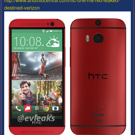
http://www.androidcentral.com/htc-one-m8-red-leaked-
destined-verizon