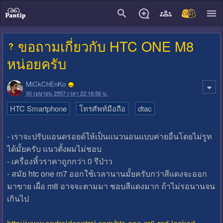
close
ขอถามเกี่ยวกับ HTC ONE M8
หน่อยครับ
MiCkChEnKo
30 เมษายน 2557 เวลา 22:16:56 น.
HTC Smartphone
โทรศัพท์มือถือ
dtac
- เราจะปรับแอนดรอยด์ให้เป็นแนวนอนแบบค่ายอื่นโดยไม่รูท
ได้มั้ยครับ แนวตั้งผมไม่ชอบ
- เครื่องหิ้วราคาถูกกว่า 0 รึป่าว
- สมัย htc one m7 ออกใช้เวลานานมั้ยครับกว่าสีแดงจะออก
มาขาย เผื่อ m8 อาจจะตามมา ชอบสีแดงมาก ถ้าไม่รอนานจน
เกินไป