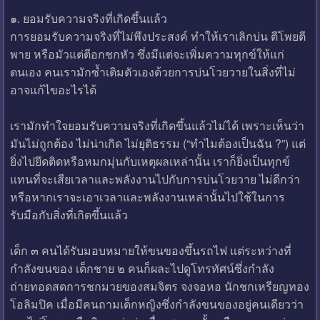
๑. ยอมรับความจริงที่เกิดขึ้นแล้ว
การยอมรับความจริงที่ไม่พึงประสงค์ ทำให้เราเลิกบ่น ตีโพยตี
พาย หรือมัวแต่ตีอกชกหัว ซึ่งมีแต่จะเพิ่มความทุกข์ให้แก่
ตนเอง คนเรามักซ้ำเติมตัวเองด้วยการบ่นโวยวายในสิ่งที่ไม่
อาจแก้ไขอะไรได้
เรามักทำใจยอมรับความจริงที่เกิดขึ้นแล้วไม่ได้ เพราะเห็นว่า
มันไม่ถูกต้อง ไม่น่าเกิด ไม่ยุติธรรม (“ทำไมต้องเป็นฉัน ?”) แต่
ยิ่งไปยึดติดหรือหมกมุ่นกับเหตุผลเหล่านั้น เราก็ยิ่งเป็นทุกข์
แทนที่จะเสียเวลาและพลังงานไปกับการบ่นโวยวาย ไม่ดีกว่า
หรือหากเราจะเอาเวลาและพลังงานเหล่านั้นไปใช้ในการ
รับมือกับสิ่งที่เกิดขึ้นแล้ว
เด็ก ๓ คนได้รับมอบหมายให้ขนของขึ้นรถไฟ แต่ระหว่างที่
กำลังขนของ เด็กชาย ๒ คนก็ผละไปดูโทรทัศน์ซึ่งกำลัง
ถ่ายทอดสดการชกมวยของสมจิตร จงจอหอ นักชกเหรียญทอง
โอลิมปิค เมื่อมีคนถามเด็กหญิงซึ่งกำลังขนของอยู่คนเดียวว่า