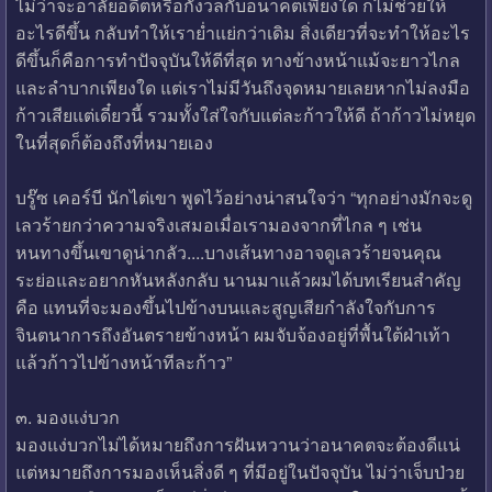
ไม่ว่าจะอาลัยอดีตหรือกังวลกับอนาคตเพียงใด ก็ไม่ช่วยให้
อะไรดีขึ้น กลับทำให้เราย่ำแย่กว่าเดิม สิ่งเดียวที่จะทำให้อะไร
ดีขึ้นก็คือการทำปัจจุบันให้ดีที่สุด ทางข้างหน้าแม้จะยาวไกล
และลำบากเพียงใด แต่เราไม่มีวันถึงจุดหมายเลยหากไม่ลงมือ
ก้าวเสียแต่เดี๋ยวนี้ รวมทั้งใส่ใจกับแต่ละก้าวให้ดี ถ้าก้าวไม่หยุด
ในที่สุดก็ต้องถึงที่หมายเอง
บรู๊ซ เคอร์บี นักไต่เขา พูดไว้อย่างน่าสนใจว่า “ทุกอย่างมักจะดู
เลวร้ายกว่าความจริงเสมอเมื่อเรามองจากที่ไกล ๆ เช่น
หนทางขึ้นเขาดูน่ากลัว....บางเส้นทางอาจดูเลวร้ายจนคุณ
ระย่อและอยากหันหลังกลับ นานมาแล้วผมได้บทเรียนสำคัญ
คือ แทนที่จะมองขึ้นไปข้างบนและสูญเสียกำลังใจกับการ
จินตนาการถึงอันตรายข้างหน้า ผมจับจ้องอยู่ที่พื้นใต้ฝ่าเท้า
แล้วก้าวไปข้างหน้าทีละก้าว”
๓. มองแง่บวก
มองแง่บวกไม่ได้หมายถึงการฝันหวานว่าอนาคตจะต้องดีแน่
แต่หมายถึงการมองเห็นสิ่งดี ๆ ที่มีอยู่ในปัจจุบัน ไม่ว่าเจ็บป่วย