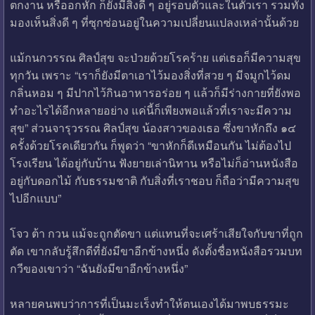
ตกงาน หรืออกหัก ก็ยังมีสิ่งดี ๆ อยู่รอบตัวและในตัวเรา รวมทั้ง
มองเห็นสิ่งดี ๆ ที่ซุกซ่อนอยู่ในความเปลี่ยนแปลงเหล่านั้นด้วย
แม้กนกวรรณ ศิลป์สุข จะป่วยด้วยโรคร้าย แต่เธอก็มีความสุข
ทุกวัน เพราะ “เราก็ยังมีตาเอาไว้มองสิ่งที่สวย ๆ มีจมูกไว้ดม
กลิ่นหอม ๆ มีปากไว้กินอาหารอร่อย ๆ แล้วก็มีร่างกายที่ยังพอ
ทำอะไรได้อีกหลายอย่าง แค่นี้ก็เพียงพอแล้วที่เราจะมีความ
สุข” ส่วนจารุวรรณ ศิลป์สุข น้องสาวของเธอ ซึ่งขาหักถึง ๑๔
ครั้งด้วยโรคเดียวกัน ก็พูดว่า “ขาหักก็ดีเหมือนกัน ไม่ต้องไป
โรงเรียน ได้อยู่กับบ้าน ฟังยายเล่านิทาน หรือไม่ก็อ่านหนังสือ
อยู่กับดอกไม้ กับธรรมชาติ กับสิ่งที่เราชอบ ก็ถือว่ามีความสุข
ไปอีกแบบ”
โจว ต้า กวน แม้จะถูกตัดขา แต่แทนที่จะเศร้าเสียใจกับขาที่ถูก
ตัด เขากลับรู้สึกดีที่ยังมีขาอีกข้างหนึ่ง ดังตั้งชื่อหนังสือรวมบท
กวีของเขาว่า “ฉันยังมีขาอีกข้างหนึ่ง”
หลายคนพบว่าการที่เป็นมะเร็งทำให้ตนเองได้มาพบธรรมะ