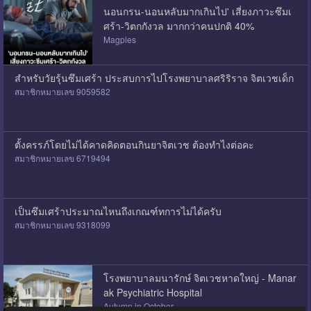
นอนกรน-นอนหลับมากเกินไป' เสี่ยงภาวะซึมเ
ศร้า-วิตกกังวล มากกว่าคนปกติ 40%
Magpies
สำหรับวัยรุ้นซึมเศร้า ประสบการไปโรงพยาบาลศริริราจ จิตเวชเด็ก
สมาชิกหมายเลข 9059582
ตั้งครรภ์โดยไม่ได้คาดคิดตอนกินยาจิตเวช ต้องทำไงต่อคะ
สมาชิกหมายเลข 6719494
เป็นซึมเศร้าประมาณไหนถึงเกณฑ์ทการไม่ได้ครับ
สมาชิกหมายเลข 9318099
โรงพยาบาลมนารักษ์ จิตเวชหาดใหญ่ - Manar
ak Psychiatric Hospital
Autumn in October