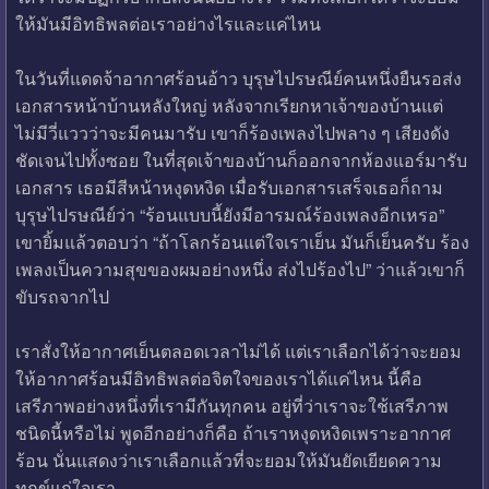
ให้มันมีอิทธิพลต่อเราอย่างไรและแค่ไหน
ในวันที่แดดจ้าอากาศร้อนอ้าว บุรุษไปรษณีย์คนหนึ่งยืนรอส่ง
เอกสารหน้าบ้านหลังใหญ่ หลังจากเรียกหาเจ้าของบ้านแต่
ไม่มีวี่แววว่าจะมีคนมารับ เขาก็ร้องเพลงไปพลาง ๆ เสียงดัง
ชัดเจนไปทั้งซอย ในที่สุดเจ้าของบ้านก็ออกจากห้องแอร์มารับ
เอกสาร เธอมีสีหน้าหงุดหงิด เมื่อรับเอกสารเสร็จเธอก็ถาม
บุรุษไปรษณีย์ว่า “ร้อนแบบนี้ยังมีอารมณ์ร้องเพลงอีกเหรอ”
เขายิ้มแล้วตอบว่า “ถ้าโลกร้อนแต่ใจเราเย็น มันก็เย็นครับ ร้อง
เพลงเป็นความสุขของผมอย่างหนึ่ง ส่งไปร้องไป” ว่าแล้วเขาก็
ขับรถจากไป
เราสั่งให้อากาศเย็นตลอดเวลาไม่ได้ แต่เราเลือกได้ว่าจะยอม
ให้อากาศร้อนมีอิทธิพลต่อจิตใจของเราได้แค่ไหน นี้คือ
เสรีภาพอย่างหนึ่งที่เรามีกันทุกคน อยู่ที่ว่าเราจะใช้เสรีภาพ
ชนิดนี้หรือไม่ พูดอีกอย่างก็คือ ถ้าเราหงุดหงิดเพราะอากาศ
ร้อน นั่นแสดงว่าเราเลือกแล้วที่จะยอมให้มันยัดเยียดความ
ทุกข์แก่ใจเรา