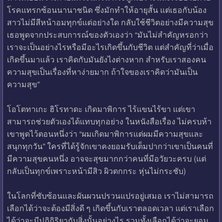
โรคแทรกซ้อนนานาชนิด ซึ่งมักทำให้อายุสั้น แต่เธอกับน้อง
สาวไม่มีสีหน้าอมทุกข์แต่อย่างใด กลับใช้ชีวิตอย่างมีความสุข
เธอพูดจากประสบการณ์ของตัวเองว่า “มันไม่สำคัญหรอกว่า
เราจะเป็นอย่างไรหรือมีอะไรเกิดขึ้นกับชีวิต แต่สำคัญที่ว่าเมื่อ
เกิดขึ้นมาแล้ว เราคิดกับมันยังไงต่างหาก สำหรับเราสองคน
ความสุขเป็นเรื่องที่หาง่ายมาก ถ้าใจของเราคิดว่ามันเป็น
ความสุข”
โอโตทาเกะ ฮิโรทาดะ เกิดมาพิการ ไร้แขนไร้ขา แต่เขา
สามารถช่วยตัวเองได้แทบทุกอย่าง ในหนังสือเรื่อง ไม่ครบห้า
เขาพูดไว้ตอนหนึ่งว่า “ผมเกิดมาพิการแต่ผมมีความสุขและ
สนุกทุกวัน” ใครที่ได้รู้จักเขาคงยอมรับเต็มปากว่าเขาเป็นคนที่
มีความสุขคนหนึ่ง อาจจะสุขมากกว่าคนที่มีอวัยวะครบ (แต่
กลับเป็นทุกข์เพราะหน้ามีสิว ผิวตกกระ หุ่นไม่กระชับ)
ในโลกที่ซับซ้อนและผันผวนปรวนแปรอยู่เสมอ เราไม่สามารถ
เลือกได้ว่าจะต้องมีสิ่งดี ๆ เกิดขึ้นกับเราตลอดเวลา แต่เราเลือก
ได้ว่าจะมีปฏิกิริยากับสิ่งนั้นอย่างไร รวมทั้งเลือกได้ว่าจะยอม