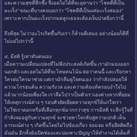
และความสุขที่ลึกซึ้ง จึงอดไม่ได้ที่จะอุทานว่า “โชคดีที่เป็น
มะเร็ง” ขณะที่บางคนบอกว่า “โชคดีที่เป็นแค่มะเร็งสมอง”
เพราะหากเป็นมะเร็งปากมดลูกเธอจะต้องเจ็บปวดยิ่งกว่านี้
ถึงที่สุด ไม่ว่าอะไรเกิดขึ้นกับเรา ก็ล้วนดีเสมอ อย่างน้อยก็ดีที่
ไม่แย่ไปกว่านี้
๔. มีสติ รู้เท่าทันตนเอง
เมื่อความเปลี่ยนแปลงที่ไม่พึงประสงค์เกิดขึ้น เรามักมองออก
นอกตัว และอดไม่ได้ที่จะโทษคนโน้น ต่อว่าคนนี้ และเรียกหา
ใครต่อใครมาช่วย แต่เรามักลืมดูใจตนเอง ว่ากำลังปล่อยให้
ความโกรธแค้น ความกังวล และความท้อแท้ครอบงำใจไป
แล้วมากน้อยเพียงใด เราลืมไปว่าเป็นตัวเราเองต่างหากที่ยอม
ให้เหตุการณ์ต่าง ๆ รอบตัวยัดเยียดความทุกข์ให้แก่ใจเรา
ไม่ใช่เราดอกหรือที่เลือกทุกข์มากกว่าสุข การมีสติ ระลึกรู้ใจที่
กำลังจมอยู่กับความทุกข์ จะช่วยพาใจกลับสู่ความปกติ เห็น
อารมณ์ต่าง ๆ เกิดขึ้นโดยไม่ไปข้องเกี่ยว จ่อมจม หรือยึดติดถือ
มั่นมัน อีกทั้งยังเปิดช่องและบ่มเพาะปัญญาให้ทำงานได้เต็มที่