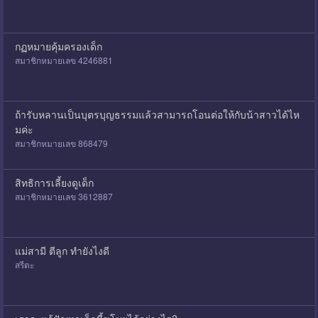
กฏหมายคุ้มครองเด็ก
สมาชิกหมายเลข 4246881
ถ้ารับหลานเป็นบุตรบุญธรรมแล้วสามารถโอนต่อให้กับน้าสาวได้ไห
มค่ะ
สมาชิกหมายเลข 868479
สิทธิการเลี้ยงดูเด็ก
สมาชิกหมายเลข 3612887
แม่สามี ตีลูก ทำยังไงดี
สรีตะ