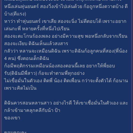
หนึ่งเล่นหุ่นยนตร์ สองวิ่งเข้าไปเล่นด้วย ก้อถูกหนึ่งตวาดบ้าง ตี
บ้าง(ตีแรง)
หาว่า ทำหุ่นยนตร์ เขาเสีย สองจะนิ่ง ไม่ตีตอบโต้ เพราะอยาก
เล่นกะพี่ หลายครั้งที่หนึ่งไปเรียน
สองจะตะโกนร้องเพลง อย่างมีความสุข พอหนึ่งกลับจากเรียน
สองจะเงียบ ดิฉันเห็นแล้วสงสาร
กลัวว่า หลานจะเหมือนดิฉัน เพราะดิฉันก้อลูกคนที่สอง(พี่น้อง
4 คน) ซึ่งตอนเด็กดิฉัน
ก้อมีพฤติกรรมเหมือนน้องสองตอนนี้เลย อยากให้พี่ยอบ
รับ(ดิฉันมีพี่สาว) ก้อจะทำตามพี่ทุกอย่าง
ไม่เขื่อมั่นในตัวเอง ติดพี่ น้อง ติดเพื่อน กว่าจะตั้งตัวได้ ก้อนาน
เพราะคิดไม่เป็น
ดิฉันควรสอนหลานสาว อย่างไรดี ให้เขาเชื่อมั่นในตัวเอง และ
กล้าเข้ามาคลุกคลีกับน้า ป้า
ของเขา
ขอบคุณคะ