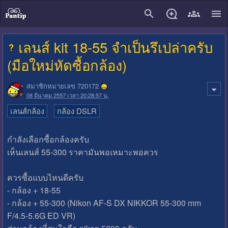
close
เลนส์ kit 18-55 จำเป็นรึเปล่าครับ
(มือใหม่หัดซื้อกล้อง)
สมาชิกหมายเลข 720172
08 มีนาคม 2557 เวลา 20:28:57 น.
เลนส์กล้อง
กล้อง DSLR
กำลังเลือกซื้อกล้องครับ
เห็นเลนส์ 55-300 ราคามันพอเหมาะพอควร
ควรซื้อแบบไหนดีครับ
- กล้อง + 18-55
- กล้อง + 55-300 (Nikon AF-S DX NIKKOR 55-300 mm
F/4.5-5.6G ED VR)