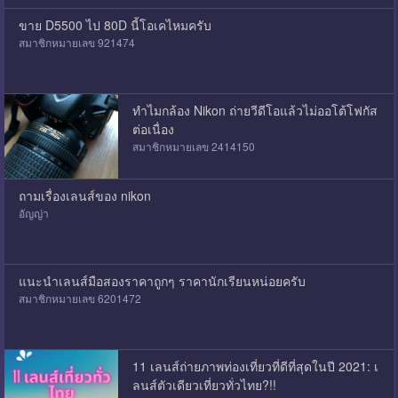
ขาย D5500 ไป 80D นี้โอเคไหมครับ
สมาชิกหมายเลข 921474
ทำไมกล้อง Nikon ถ่ายวีดีโอแล้วไม่ออโต้โฟกัส
ต่อเนื่อง
สมาชิกหมายเลข 2414150
ถามเรื่องเลนส์ของ nikon
อัญญ่า
แนะนำเลนส์มือสองราคาถูกๆ ราคานักเรียนหน่อยครับ
สมาชิกหมายเลข 6201472
11 เลนส์ถ่ายภาพท่องเที่ยวที่ดีที่สุดในปี 2021: เ
ลนส์ตัวเดียวเที่ยวทั่วไทย?!!