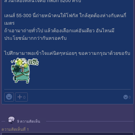
ส่วนกล้องที่สนใจคือ nikon 5200 ครับ
เลนส์ 55-300 นี่ถ่ายหน้าคนให้โฟกัส ใกล้สุดต้องห่างกับคนกี่
เมตร
ถ้าเอามาถ่ายทั่วไป แล้วต้องเลือกแค่อันเดียว อันไหนมี
ประโยชน์มากกว่ากันหรอครับ
ไปศึกษามาพอเข้าใจแค่นิดๆหน่อยๆ ขอความกรุณาด้วยขอรับ

0
0
9
ความคิดเห็น
ความคิดเห็นที่ 1