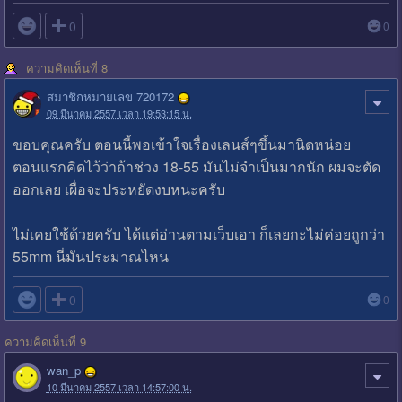

0
0
ความคิดเห็นที่ 8
สมาชิกหมายเลข 720172
09 มีนาคม 2557 เวลา 19:53:15 น.
ขอบคุณครับ ตอนนี้พอเข้าใจเรื่องเลนส์ๆขึ้นมานิดหน่อย
ตอนแรกคิดไว้ว่าถ้าช่วง 18-55 มันไม่จำเป็นมากนัก ผมจะตัด
ออกเลย เผื่อจะประหยัดงบหนะครับ
ไม่เคยใช้ด้วยครับ ได้แต่อ่านตามเว็บเอา ก็เลยกะไม่ค่อยถูกว่า
55mm นี่มันประมาณไหน

0
0
ความคิดเห็นที่ 9
wan_p
10 มีนาคม 2557 เวลา 14:57:00 น.