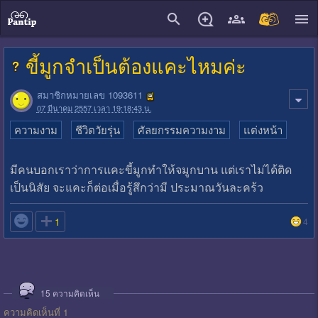
close
ขี้มูกจำเป็นต้องแคะไหมค่ะ
สมาชิกหมายเลข 1093611
07 มีนาคม 2557 เวลา 19:18:43 น.
ความงาม
ชีวิตวัยรุ่น
ศัลยกรรมความงาม
แต่งหน้า
มีคนบอกเราว่าการแคะขี้มูกทำให้จมูกบาน แต่เราไม่ได้ติด
เป็นนิสัย จะแคะก็ต่อเมื่อรู้สึกว่ามี ประมาณวันละคร้ว

1
4
15
ความคิดเห็น
ความคิดเห็นที่ 1