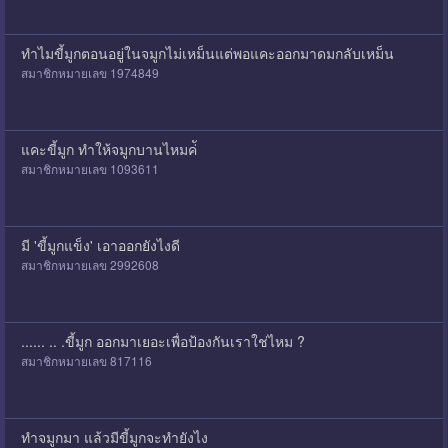
ทำไมขี้มูกตอนอยู่ในจมูกไม่เหม็นแต่พอแคะออกมาดมกลับเหม็น
สมาชิกหมายเลข 1974849
แคะขี้มูก ทำให้จมูกบานไหมค่ั
สมาชิกหมายเลข 1093611
มี 'ขี้มูกแข็ง' เอาออกยังไงดี
สมาชิกหมายเลข 2992608
...... .. .ขี้มูก ออกมาเยอะเพื่อป้องกันเราใช่ไหม ?
สมาชิกหมายเลข 817116
ทำจมูกมา แล้วมีขี้มูกจะทำยังไง