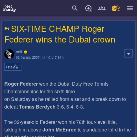
close
SIX-TIME CHAMP Roger
Federer wins the Dubai crown
coif
02 มีนาคม 2557 เวลา 01:17:14 น.
เทนนิส
Roger Federer
won the Dubai Duty Free Tennis
Championships for the sixth time
on Saturday as he rallied from a set and a break down to
defeat
Tomas Berdych
3-6, 6-4, 6-3.
The 32-year-old Federer won his 78th tour-level title,
taking him above
John McEnroe
to standalone third in the