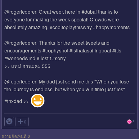
@rogerfederer: Great week here in #dubai thanks to
everyone for making the week special! Crowds were
absolutely amazing. #cooltoplaythisway #happymoments
@rogerfederer: Thanks for the sweet tweets and
encouragements #trophyshot #isthatasailingboat #itis
#weneedwind #ilostit #sorry
>> แหม่ ฮานะคะ 555
@rogerfederer: My dad just send me this "When you lose
the journey is endless, but when you win time just flies"
#thxdad >>

0
5
ความคิดเห็นที่ 6