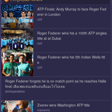
ATP Finals: Andy Murray to face Roger Fed
erer in London
coif
Roger Federer wins his a 100th ATP singles
title at at Dubai
coif
Roger Federer wins his 5th Indian Wells titl
e
coif
Roger Federer forgets he is on match point as he reaches Halle
final เฮียเฟดเล่นเพลินจนลืมอะไรไปเลย
pichayaratana
Zverev wins Washington ATP title
mamemo