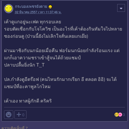
กระบองเพชรยังตาย
02 มีนาคม 2557 เวลา 11:37:46 น.
เค้าดูแกอยู่นะเฟด ทุกรอบเลย
รอบตัดเชือกกับโจโควิช เป็นอะไรที่เค้าต้องกินทัมใจไปหลาย
ซองก่อนดู (ป่านนี้ยังไม่เลิกใจสั่นเลยแกเอ๊ย)
ผ่านมาชิงกับนกน้อยเมื่อคืน ฟอร์มนกน้อยกำลังร้อนแรง แต่
แกก็เอาความชราเข้าสู้จนได้ถ้วยแชมป์
ปลาบปลื้มยิ่งนัก T_T
ปล.กำลังดูอีตร๊อฟ (คนไหนรักมากเรียก อี ตลอด อิอิ) จะได้
แชมป์ที่อะคาพูลโกไหม
เค้าเอง ทาสผู้ภักดี คริคริ

0
3
ความคิดเห็นที่ 7