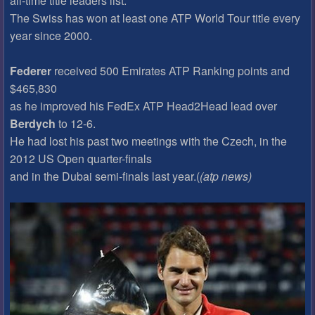
all-time title leaders list.
The Swiss has won at least one ATP World Tour title every
year since 2000.
Federer
received 500 Emirates ATP Ranking points and
$465,830
as he improved his FedEx ATP Head2Head lead over
Berdych
to 12-6.
He had lost his past two meetings with the Czech, in the
2012 US Open quarter-finals
and in the Dubai semi-finals last year.(
(atp news)