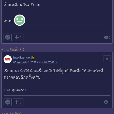
เป็นเหมือนกันครับผม
เหอๆ

0
0
ความคิดเห็นที่ 6
intelligence
05 กุมภาพันธ์ 2557 เวลา 10:07:42 น.
เรียนแนะนำให้นำเครื่องกลับไปที่ศูนย์เดิมเพื่อให้เจ้าหน้าที่
ตรวจสอบอีกครั้งครับ
ขอบคุณครับ

0
0
ความคิดเห็นที่ 7