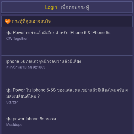
Login
เพื่อตอบกระทู้
กระทู้ที่คุณอาจสนใจ
ปุ่ม Power เขย่าแล้วมีเสียง สำหรับ iPhone 5 & iPhone 5s
CW Together
iphone 5s กดแถวๆหน้าจอขวาเเล้วมีเสียง
สมาชิกหมายเลข 921863
ปุ่ม Power ใน Iphone 5-5S ของแต่ละคนเขย่าแล้วมีเสียงไหมครับ ผ
มส่งเปลี่ยนดีไหม ?
Startter
ปุ่ม power iphone 5s หลวม
Mostdope