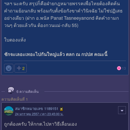
ฯลฯ นะครับ สรุปก็คือฝ่ายกฎหมายพรรคเพื่อไทยต้องคิดค้น
คำถามย้อนกลับ พร้อมกับตั้งข้อกังขาคำวินิจฉัย ไม่ใช่ปฏิเสธ
อย่างเดียว (ฝาก อ.พนัส Panat Tasneeyanond คิดคำถามก
วนๆ ด้วยแล้วกัน ต้องกวนแม่-กลับ 55)
ใบตองแห้ง
ชักจะเลอะเทอะไปกันใหญ่แล้ว ตลก ณ กปปส คณะนี้

2
13
6
ความคิดเห็น
ความคิดเห็นที่ 1
สมาชิกหมายเลข 1189151
24 มกราคม 2557 เวลา 23:45:00 น.
ถูกต้องครับ ให้กกต.ไปหาวิธีเลื่อนเอง