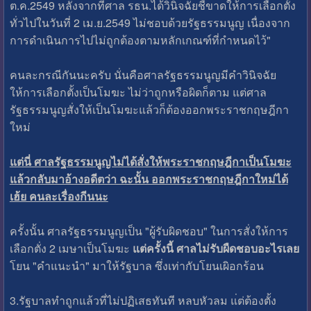
ต.ค.2549 หลังจากที่ศาล รธน.ได้วินิจฉัยชี้ขาดให้การเลือกตั้ง
ทั่วไปในวันที่ 2 เม.ย.2549 ไม่ชอบด้วยรัฐธรรมนูญ เนื่องจาก
การดำเนินการไปไม่ถูกต้องตามหลักเกณฑ์ที่กำหนดไว้"
คนละกรณีกันนะครับ นั่นคือศาลรัฐธรรมนูญมีคำวินิจฉัย
ให้การเลือกตั้งเป็นโมฆะ ไม่ว่าถูกหรือผิดก็ตาม แต่ศาล
รัฐธรรมนูญสั่งให้เป็นโมฆะแล้วก็ต้องออกพระราชกฤษฎีกา
ใหม่
แต่นี่ ศาลรัฐธรรมนูญไม่ได้สั่งให้พระราชกฤษฎีกาเป็นโมฆะ
แล้วกลับมาอ้างอดีตว่า ฉะนั้น ออกพระราชกฤษฎีกาใหม่ได้
เฮ้ย คนละเรื่องกีนนะ
ครั้งนั้น ศาลรัฐธรรมนูญเป็น "ผู้รับผิดชอบ" ในการสั่งให้การ
เลือกตั่ง 2 เมษาเป็นโมฆะ
แต่ครั้งนี้ ศาลไม่รับผืดชอบอะไรเลย
โยน "คำแนะนำ" มาให้รัฐบาล ซึ่งเท่ากับโยนเผิอกร้อน
3.รัฐบาลทำถูกแล้วที่ไม่ปฏิเสธทันที หลบหัวลม แ่ต่ต้องตั้ง