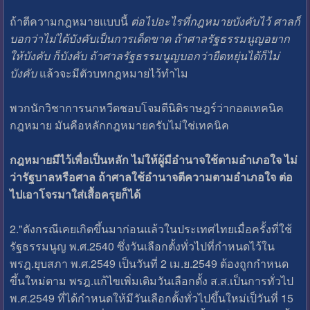
ถ้าตีความกฎหมายแบบนี้
ต่อไปอะไรที่กฎหมายบังคับไว้ ศาลก็
บอกว่าไม่ได้บังคับเป็นการเด็ดขาด ถ้าศาลรัฐธรรมนูญอยาก
ให้บังคับ ก็บังคับ ถ้าศาลรัฐธรรมนูญบอกว่ายืดหยุ่นได้ก็ไม่
บังคับ
แล้วจะมีตัวบทกฎหมายไว้ทำไม
พวกนักวิชาการนกหวีดชอบโจมตีนิติราษฎร์ว่ากอดเทคนิค
กฎหมาย มันคือหลักกฎหมายครับไม่ใช่เทคนิค
กฎหมายมีไว้เพื่อเป็นหลัก ไม่ให้ผู้มีอำนาจใช้ตามอำเภอใจ ไม่
ว่ารัฐบาลหรือศาล ถ้าศาลใช้อำนาจตีความตามอำเภอใจ ต่อ
ไปเอาโจรมาใส่เสื้อครุยก็ได้
2."ดังกรณีเคยเกิดขึ้นมาก่อนแล้วในประเทศไทยเมื่อครั้งที่ใช้
รัฐธรรมนูญ พ.ศ.2540 ซึ่งวันเลือกตั้งทั่วไปที่กำหนดไว้ใน
พรฎ.ยุบสภา พ.ศ.2549 เป็นวันที่ 2 เม.ย.2549 ต้องถูกกำหนด
ขึ้นใหม่ตาม พรฎ.แก้ไขเพิ่มเติมวันเลือกตั้ง ส.ส.เป็นการทั่วไป
พ.ศ.2549 ที่ได้กำหนดให้มีวันเลือกตั้งทั่วไปขึ้นใหม่เป็วันที่ 15