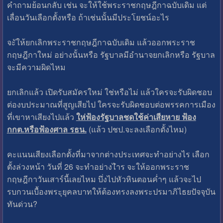
คำถามย้อนกลับ เช่น จะให้ใช้พระราชกฤษฎีกาฉบับเดิม แต่
เลื่อนวันเลือกตั้งหรือ ถ้าเช่นนั้นมีประโยชน์อะไร
จะัให้ยกเลิกพระราชกฤษฎีกาฉบับเดิม แล้วออกพระราช
กฤษฎีกาใหม่ อย่างนั้นหรือ รัฐบาลมีอำนาจยกเลิกหรือ รัฐบาล
จะมีความผิดไหม
ยกเลิกแล้ว เปิดรับสมัครใหม่ ใช่หรือไม่ แล้วใครจะรับผิดชอบ
ต่องบประมาณที่สูญเสียไป ใครจะรับผิดชอบต่อพรรคการเมือง
ที่เขาหาเสียงไปแล้ว
ให่ฟ้องรัฐบาลชดใช้ค่าเสียหาย ฟ้อง
กกต.หรือฟ้องศาล รธน.
(แล้ว ปชป.จะลงเลือกตั้งไหม)
คะแนนเสียงเลือกตั้งที่มาจากต่างประเทศจะทำอย่างไร เลือก
ตั้งล่วงหน้า วันที่ 26 จะทำอย่างไำร จะให้ออกพระราช
กฤษฎีกาวันเสาร์นี้เลยไหม บึ่งไปหัวหินตอนค่ำๆ แล้วจะไป
รบกวนเบื้องพระุยุคลบาทให้ต้องทรงลงพระปรมาภิไธยปัจจุบัน
ทันด่วน?