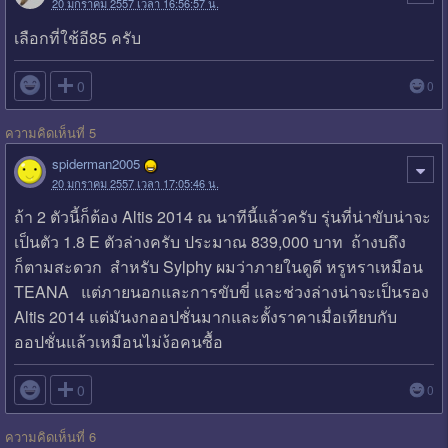
20 มกราคม 2557 เวลา 16:56:57 น.
เลือกที่ใช้อี85 ครับ

0
0
ความคิดเห็นที่ 5
spiderman2005
20 มกราคม 2557 เวลา 17:05:46 น.
ถ้า 2 ตัวนี้ก็ต้อง Altis 2014 ณ นาทีนี้แล้วครับ รุ่นที่น่าขับน่าจะ
เป็นตัว 1.8 E ตัวล่างครับ ประมาณ 839,000 บาท ถ้างบถึง
ก็ตามสะดวก สำหรับ Sylphy ผมว่าภายในดูดี หรูหราเหมือน
TEANA แต่ภายนอกและการขับขี่ และช่วงล่างน่าจะเป็นรอง
Altis 2014 แต่มันงกออปชั่นมากและตั้งราคาเมื่อเทียบกับ
ออปชั่นแล้วเหมือนไม่ง้อคนซื้อ

0
0
ความคิดเห็นที่ 6