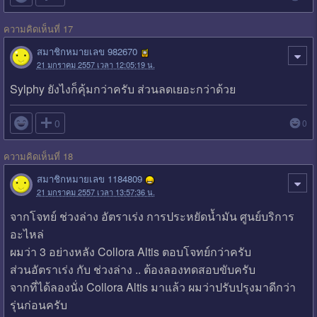
ความคิดเห็นที่ 17
สมาชิกหมายเลข 982670
21 มกราคม 2557 เวลา 12:05:19 น.
Sylphy ยังไงก็คุ้มกว่าครับ ส่วนลดเยอะกว่าด้วย

0
0
ความคิดเห็นที่ 18
สมาชิกหมายเลข 1184809
21 มกราคม 2557 เวลา 13:57:36 น.
จากโจทย์ ช่วงล่าง อัตราเร่ง การประหยัดน้ำมัน ศูนย์บริการ
อะไหล่
ผมว่า 3 อย่างหลัง Collora Altis ตอบโจทย์กว่าครับ
ส่วนอัตราเร่ง กับ ช่วงล่าง .. ต้องลองทดสอบขับครับ
จากที่ได้ลองนั่ง Collora Altis มาแล้ว ผมว่าปรับปรุงมาดีกว่า
รุ่นก่อนครับ