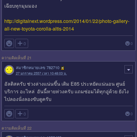
เฉียบทุกมุมมอง
http://digitalnext.wordpress.com/2014/01/22/photo-gallery-
all-new-toyota-corolla-altis-2014

0
0
ความคิดเห็นที่ 21
สมาชิกหมายเลข 782710
27 มกราคม 2557 เวลา 10:48:03 น.
อัลติสครับ ช่วงล่างแน่นขึ้น เติม E85 ประหยัดแน่นอน ศูนย์
บริการ อะไหล่ อันนี้หายห่วงครับ แถมซ่อมได้ทุกอู่ด้วย ยังไง
ไปลองนั่งลองขับดูครับ

0
0
ความคิดเห็นที่ 22