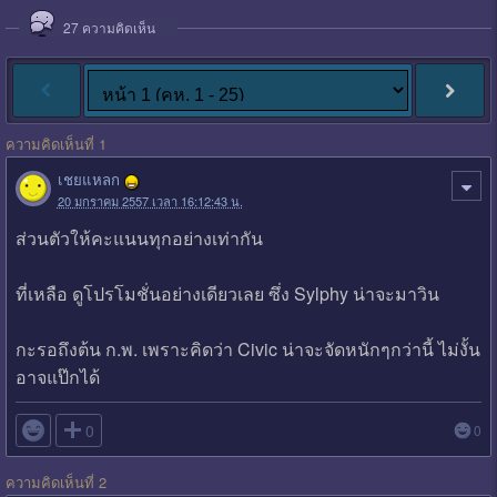
27
ความคิดเห็น
ความคิดเห็นที่ 1
เชยแหลก
20 มกราคม 2557 เวลา 16:12:43 น.
ส่วนตัวให้คะแนนทุกอย่างเท่ากัน
ที่เหลือ ดูโปรโมชั่นอย่างเดียวเลย ซึ่ง Sylphy น่าจะมาวิน
กะรอถึงต้น ก.พ. เพราะคิดว่า Civic น่าจะจัดหนักๆกว่านี้ ไม่งั้น
อาจแป๊กได้

0
0
ความคิดเห็นที่ 2