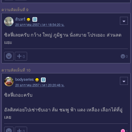
ความคิดเห็นที่ 9
ดินทร์
20 มกราคม 2557 เวลา 18:54:20 น.
ซิลฟี่เลยครับ กว้าง ใหญ่ ภูมิฐาน นั่งสบาย โปรเยอะ ส่วนลด
แยะ

0
0
ความคิดเห็นที่ 10
bodyseries
20 มกราคม 2557 เวลา 20:20:48 น.
ซิลฟี่เถอะครับ
อัลติสค่อยไปเช่าขับเอา ส้ม ชมพู ฟ้า แดง เหลือง เลือกได้ที่อู่
เลย

0
1