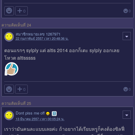

0
0
ความคิดเห็นที่ 24
สมาชิกหมายเลข 1267971
22 กุมภาพันธ์ 2557 เวลา 20:48:36 น.
ตอนแรกๆ sylply แต่ altis 2014 ออกก็เตะ sylply ออกเลย
โหวต altisssss

0
0
ความคิดเห็นที่ 25
Dont piss me off
13 มีนาคม 2557 เวลา 00:05:24 น.
เราว่ามันคนละแบบเลยค่ะ ถ้าอยากได้เรียบหรูก็คงต้องซิลฟี่