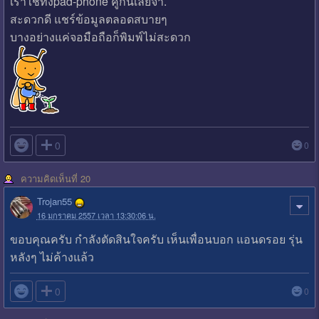
เราใช้ทั้งpad-phone คู่กันเลยจ้า.
สะดวกดี แชร์ข้อมูลตลอดสบายๆ
บางอย่างแค่จอมือถือก็พิมพ์ไม่สะดวก

0
0
ความคิดเห็นที่ 20
Trojan55
16 มกราคม 2557 เวลา 13:30:06 น.
ขอบคุณครับ กำลังตัดสินใจครับ เห็นเพื่อนบอก แอนดรอย รุ่น
หลังๆ ไม่ค้างแล้ว

0
0