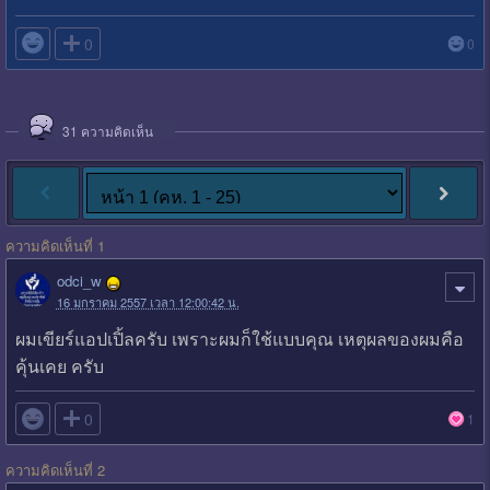

0
0
31
ความคิดเห็น
ความคิดเห็นที่ 1
odci_w
16 มกราคม 2557 เวลา 12:00:42 น.
ผมเขียร์แอปเปิ้ลครับ เพราะผมก็ใช้แบบคุณ เหตุผลของผมคือ
คุ้นเคย ครับ

0
1
ความคิดเห็นที่ 2