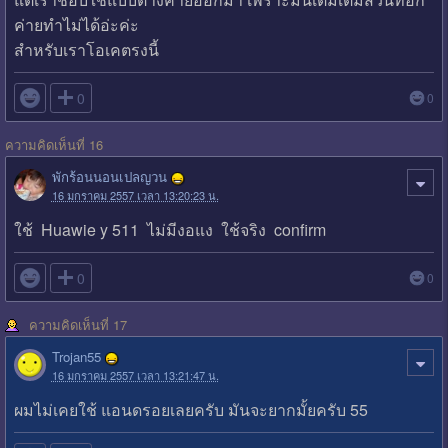
ค่ายทำไม่ได้อ่ะค่ะ
สำหรับเราโอเคตรงนี้

0
0
ความคิดเห็นที่ 16
พักร้อนนอนเปลญวน
16 มกราคม 2557 เวลา 13:20:23 น.
ใช้ Huawie y 511 ไม่มีงอแง ใช้จริง confirm

0
0
ความคิดเห็นที่ 17
Trojan55
16 มกราคม 2557 เวลา 13:21:47 น.
ผมไม่เคยใช้ แอนดรอยเลยครับ มันจะยากมั้ยครับ 55