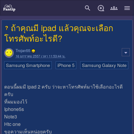
close
ถ้าคุณมี ipad แล้วคุณจะเลือก
โทรศัพท์อะไรดี?
Trojan55
16 มกราคม 2557 เวลา 11:53:44 น.
Samsung Smartphone
iPhone 5
Samsung Galaxy Note
ตอนนี้ผมมี ipad 2 ครับ ว่าจะหาโทรศัพท์มาใช้เลือกอะไรดี
ครับ
ที่ผมมองไว้
Iphone5s
Note3
Htc one
ขอความเห็นหน่อยครับ