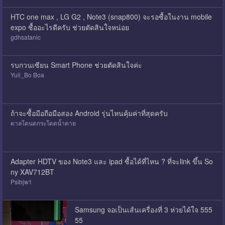
HTC one max , LG G2 , Note3 (snap800) จะรอซื้อในงาน mobile
expo ซื้ออะไรดีครับ ช่วยตัดสินใจหน่อย
gdhsatanic
รบกวนเซียน Smart Phone ช่วยตัดสินใจค่ะ
Yuii_Bo Boa
ถ้าจะซื้อมือถือมือสอง Android รุ่นไหนคุ้มค่าที่สุดครับ
ตาลโตนดกระโดดน้ำตาย
Adapter HDTV ของ Note3 และ ipad ซื้อได้ที่ไหน ? ที่จะlink ขึ้น So
ny XAV712BT
Psibjw1
Samsung จอเป็นเส้นเครื่องที่ 3 ห่วยได้ใจ 555
55