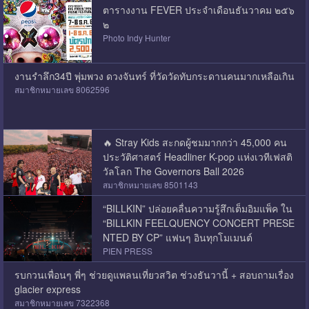
ตารางงาน FEVER ประจำเดือนธันวาคม ๒๕๖
๒
Photo Indy Hunter
งานรำลึก34ปี พุ่มพวง ดวงจันทร์ ที่วัดวัดทับกระดานคนมากเหลือเกิน
สมาชิกหมายเลข 8062596
🔥 Stray Kids สะกดผู้ชมมากกว่า 45,000 คน
ประวัติศาสตร์ Headliner K-pop แห่งเวทีเฟสติ
วัลโลก The Governors Ball 2026
สมาชิกหมายเลข 8501143
“BILLKIN” ปล่อยคลื่นความรู้สึกเต็มอิมแพ็ค ใน
“BILLKIN FEELQUENCY CONCERT PRESE
NTED BY CP” แฟนๆ อินทุกโมเมนต์
PIEN PRESS
รบกวนเพื่อนๆ พี่ๆ ช่วยดูแพลนเที่ยวสวิต ช่วงธันวานี้ + สอบถามเรื่อง
glacier express
สมาชิกหมายเลข 7322368