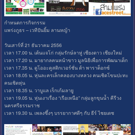
กำหนดการกิจกรรม
แพร่งภูธร – เวทีปันยิ้ม ลานหญ้า
วันเสาร์ที่ 21 ธันวาคม 2556
เวลา 17.00 น. เต้นแจโก่ กลุ่มรักษ์ลาหู่ เชียงดาว เชียงใหม่
เวลา 17.20 น. มายากลคนหน้าขาว มูลนิธิเพื่อการพัฒนาเด็ก
เวลา 17.35 น. ดูโออะคูสติกเวอร์ชั่น ต้า พาราด็อกซ์
เวลา 18.05 น. หุ่นละครเล็กคลองบางหลวง คนเชิดโขนปะทะ
คนเชิดหุ่น
เวลา 18.35 น. วาบูแล เร็กเก้มลายู
เวลา 19.05 น. หุ่นเงาเรื่อง “เรือเหนือ” กลุ่มลูกขุนน้ำ คีรีวง
นครศรีธรรมราช
เวลา 19.30 น. เพลงซึ้งๆ บรรยากาศดีๆ กับ ธีร์ ไชยเดช