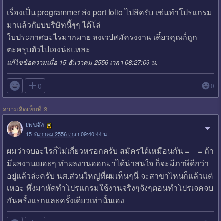
เรื่องเป็น programmer ส่ง port folio ไปสิครับ เช่นทำโปรแกรม
มาแล้วกับบบริษัทนี้ๆๆ ได้โล่
ใบประกาศอะไรมากมาย ลงเวปสมัครงงาน เดี๋ยวคุณก็ถูก
ตะครุบตัวไปเองน่ะแหละ
แก้ไขข้อความเมื่อ 15 ธันวาคม 2556 เวลา 08:27:06 น.

0
0
ความคิดเห็นที่ 3
เพนจัง
15 ธันวาคม 2556 เวลา 09:40:44 น.
ผมว่าจบอะไรก็ไม่เกี่ยวหรอกครับ สมัครได้เหมือนกัน = _ = ถ้า
มีผลงานเยอะๆ ทำผลงานออกมาได้น่าสนใจ ก็จะมีภาษีดีกว่า
อยู่แล้วล่ะครับ นศ.ส่วนใหญ่ที่ผมเห็นๆนี่ จะสาขาไหนก็แล้วแต่
เหอะ พึ่งมาหัดทำโปรแกรมใช้งานจริงๆจังๆตอนทำโปรเจคจบ
กันครั้งแรกและครั้งเดียวเท่านั้นเอง