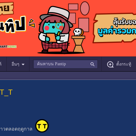
์
อื่นๆ
ตั้งกระทู้
 T_T
ักยาวตลอดฤดูกาล