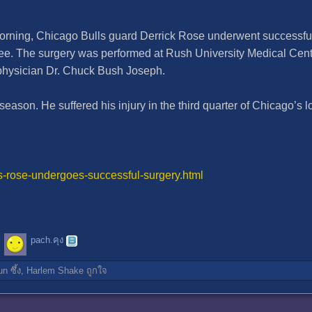
orning, Chicago Bulls guard Derrick Rose underwent successful 
knee. The surgery was performed at Rush University Medical Ce
physician Dr. Chuck Bush Joseph.
season. He suffered his injury in the third quarter of Chicago’s l
s-rose-undergoes-successful-surgery.html
pach.คุง
un
ซึ้ง,
Harlem Shake
ถูกใจ