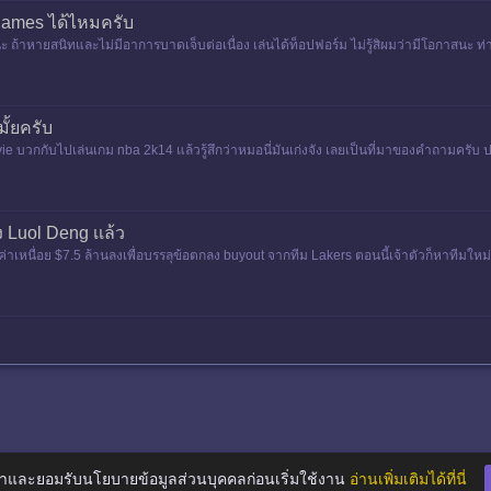
James ได้ไหมครับ
ถ้าหายสนิทและไม่มีอาการบาดเจ็บต่อเนื่อง เล่นได้ท็อปฟอร์ม ไม่รู้สิผมว่ามีโอกาสนะ ท
ั้ยครับ
e บวกกับไปเล่นเกม nba 2k14 แล้วรู้สึกว่าหมอนี่มันเก่งจัง เลยเป็นที่มาของคำถามครับ ปล.
ง Luol Deng เเล้ว
ค่าเหนื่อย $7.5 ล้านลงเพื่อบรรลุข้อตกลง buyout จากทีม Lakers ตอนนี้เจ้าตัวก็หาทีมใหม
าโค้ช
าและยอมรับนโยบายข้อมูลส่วนบุคคลก่อนเริ่มใช้งาน
อ่านเพิ่มเติมได้ที่นี่