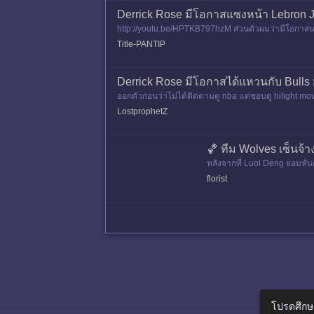
Derrick Rose มีโอกาสแซงหน้า Lebron 
http://youtu.be/HPTKB797hzM ส่วนตัวผมว่ามีโอกาสนะ 
NCE A BULLS ALWA
Title-PANTIP
Derrick Rose มีโอกาสได้แหวนกับ Bulls ม
ออกตัวก่อนว่าไม่ได้ติดตามดู nba แต่ชอบดู hilight movi
ต่เพราะค
LostprophetZ
🏀 ทีม Wolves เซ็นจ้า
หลังจากที่ Luol Deng ยอมหั่น
an minimum 1 ปี/$2.4 ล้าน ถ้
florist
โปรดศึกษ