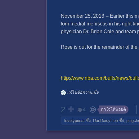
November 25, 2013 -- Earlier this m
torn medial meniscus in his right 
physician Dr. Brian Cole and team 
Rose is out for the remainder of the 
http://www.nba.com/bulls/news/bull
แก้ไขข้อความเมื่อ
2
ถูกใจให้พอยต์
4
lovelypriest
ซึ้ง,
DanDaisyLion
ซึ้ง,
pingch