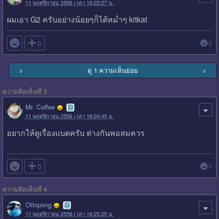
11 พฤศจิกายน 2556 เวลา 16:22:27 น.
ผมเอา G2 ครับอย่างน้อยๆก็ได้หม่ำๆ kitkat

0
0
ดู 1 ความเห็นย่อย
∨
∨
ความคิดเห็นที่ 3
Mr. Coffee
11 พฤศจิกายน 2556 เวลา 16:24:45 น.
อยากให้ดูเรื่องแบตครับ ต่างกันพอสมควร

0
0
ความคิดเห็นที่ 4
Ottopong
11 พฤศจิกายน 2556 เวลา 16:25:25 น.