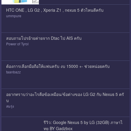
HTC ONE , LG G2 , Xperia Z1 , nexus 5 ตัวไหนดีครับ
ummpure
สอบถามโปรย้ายค่ายจาก Dtac ไป AIS ครับ
Power of Tyrol
ต้องการเลือกมือถือให้แฟนครับ งบ 15000 +- ช่วยหน่อยครับ
taanbazz
อยากทราบว่าอะไรคือข้อเหมือน/ข้อต่างของ LG G2 กับ Nexus 5 ครั
บ
สมรุ่ง
รีวิว: Google Nexus 5 by LG (32GB) ภาษาไ
ทย BY Gadzbox