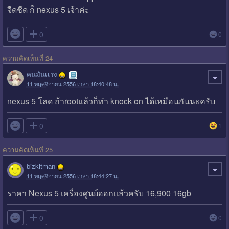
จืดชืด ก็ nexus 5 เจ้าค่ะ

0
0
ความคิดเห็นที่ 24
คนมันเเรง
11 พฤศจิกายน 2556 เวลา 18:40:48 น.
nexus 5 โลด ถ้าrootแล้วก็ทำ knock on ได้เหมือนกันนะครับ

0
1
ความคิดเห็นที่ 25
bizkitman
11 พฤศจิกายน 2556 เวลา 18:44:27 น.
ราคา Nexus 5 เครื่องศูนย์ออกแล้วครับ 16,900 16gb

0
0