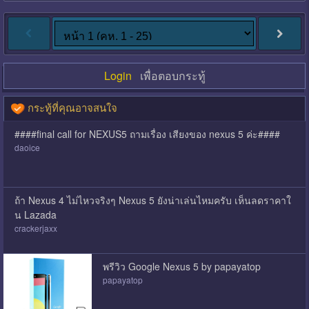
Login
เพื่อตอบกระทู้
กระทู้ที่คุณอาจสนใจ
####final call for NEXUS5 ถามเรื่อง เสียงของ nexus 5 ค่ะ####
daoice
ถ้า Nexus 4 ไม่ไหวจริงๆ Nexus 5 ยังน่าเล่นไหมครับ เห็นลดราคาใ
น Lazada
crackerjaxx
พรีวิว Google Nexus 5 by papayatop
papayatop