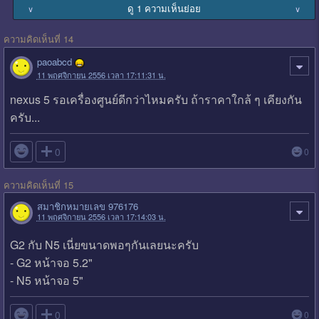
ดู 1 ความเห็นย่อย
∨
∨
ความคิดเห็นที่ 14
paoabcd
11 พฤศจิกายน 2556 เวลา 17:11:31 น.
nexus 5 รอเครื่องศูนย์ดีกว่าไหมครับ ถ้าราคาใกล้ ๆ เคียงกัน
ครับ...

0
0
ความคิดเห็นที่ 15
สมาชิกหมายเลข 976176
11 พฤศจิกายน 2556 เวลา 17:14:03 น.
G2 กับ N5 เนี่ยขนาดพอๆกันเลยนะครับ
- G2 หน้าจอ 5.2"
- N5 หน้าจอ 5"

0
0