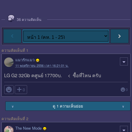
36
ความคิดเห็น
ความคิดเห็นที่ 1
แมวรักแมว
11 พฤศจิกายน 2556 เวลา 16:21:01 น.
LG G2 32Gb คศูนย์ 17700บ. < ซื้อที่ไหน ครับ

0
0
ดู 1 ความเห็นย่อย
∨
∨
ความคิดเห็นที่ 2
The New Mode