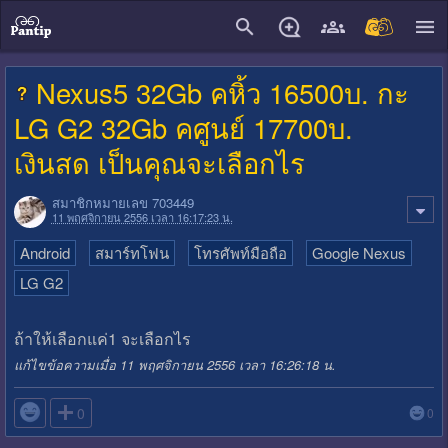
close
Nexus5 32Gb คหิ้ว 16500บ. กะ
LG G2 32Gb คศูนย์ 17700บ.
เงินสด เป็นคุณจะเลือกไร
สมาชิกหมายเลข 703449
11 พฤศจิกายน 2556 เวลา 16:17:23 น.
Android
สมาร์ทโฟน
โทรศัพท์มือถือ
Google Nexus
LG G2
ถ้าให้เลือกแค่1 จะเลือกไร
แก้ไขข้อความเมื่อ 11 พฤศจิกายน 2556 เวลา 16:26:18 น.

0
0