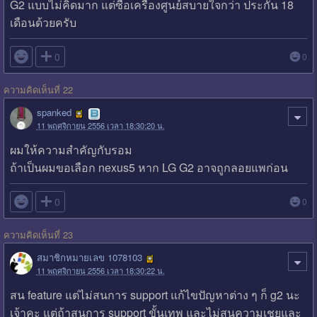
G2 แบบไม่คิดมาก แต่ซื้อเครื่องศูนย์สบายใจกว่า ประกัน 18
เดือนด้วยครับ

0
0
ความคิดเห็นที่ 22
spanked
11 พฤศจิกายน 2556 เวลา 18:30:20 น.
ผมให้ความสำคัญกับรอม
ถ้าเป็นผมขอเลือก nexus5 หาก LG G2 อาจถูกลอยแพก่อน

0
0
ความคิดเห็นที่ 23
สมาชิกหมายเลข 1078103
11 พฤศจิกายน 2556 เวลา 18:30:22 น.
สน feature แต่ไม่สนการ support แก้ไขปัญหาต่าง ๆ ก็ g2 นะ
เจ้าคะ แต่ถ้าสนการ support ขั้นเทพ และไม่สนความเชยและ