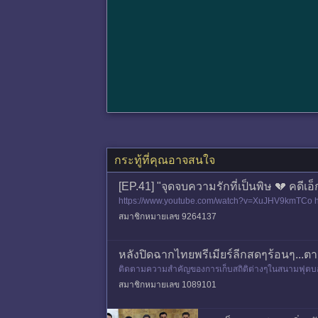
กระทู้ที่คุณอาจสนใจ
[EP.41] "จุดจบความรักที่เป็นพิษ 💔 คดีเ
https://www.youtube.com/watch?v=XuJHV9kmTCo http
นปืนทีมชาติไทยที่ถูกสังห
สมาชิกหมายเลข 9264137
หลังปิดฉากไทยพรีเมียร์ลีกสดๆร้อนๆ...ต
ติดตามความสำคัญของการเก็บสถิติต่างๆในสนามฟุตบอล ท
บอลของโลก มาป
สมาชิกหมายเลข 1089101