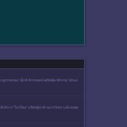
กรรมของ 'เอ็กซ์ จักรกฤษณ์ พณิชย์ผาติกรรม' นักแม่
บริการ "โปรโซน" บริษัทผู้นำด้านการวิเคราะห์เกมฟุต