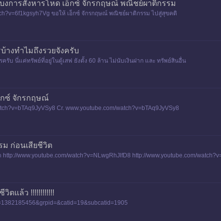
ผู้บงการสังหารโหด เอ็กซ์ จักรกฤษณ์ พณิชย์ผาติกรรม
h?v=6f1kgsyh7Vg ขอให้ เอ็กซ์ จักรกฤษณ์ พณิชย์ผาติกรรม ไปสู่สุขคติ
บ้างทำไมถึงรวยจังครับ
ับ นี่แค่ทรัพย์ที่อยู่ในตู้เสฟ ยังตั้ง 60 ล้าน ไม่นับเงินฝาก และ ทรัพย์สินอื่น
อ็กซ์ จักรกฤษณ์
watch?v=bTAq9JyVSy8 Cr. www.youtube.com/watch?v=bTAq9JyVSy8
รม ก่อนเสียชีวิต
ยชีวิต http://www.youtube.com/watch?v=NLwgRhJlfD8 http://www.youtube.com/watch
แล้ว !!!!!!!!!!!!
id=1382185456&grpid=&catid=19&subcatid=1905