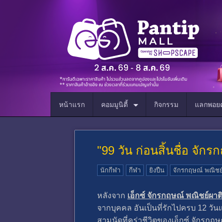
หน้าแรก
คอมมูนิตี้
กิจกรรม
แลกพอยต
"99 วัน ก่อนสิ้นชื่อ จั
นักกีฬา
กีฬา
ยิงปืน
จักรกฤษณ์ พณิชย์
หลังจาก
เอ็กซ์ จักรกฤษณ์ พณิชย์ผา
จากบุคคล อันเป็นที่รักไปครบ 12 วั
สามนัดที่คร่าชีวิตของเอ็กซ์ จักรกฤษณ์