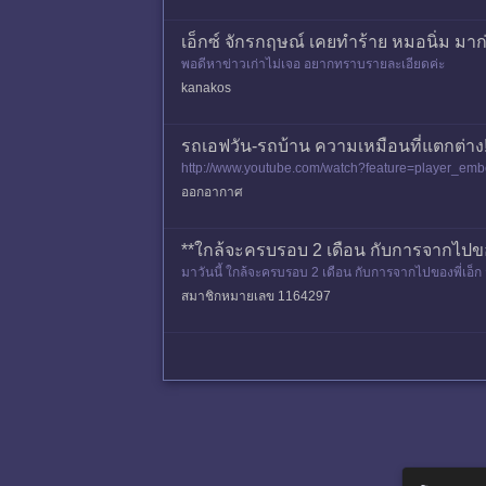
เอ็กซ์ จักรกฤษณ์ เคยทำร้าย หมอนิ่ม มา
พอดีหาข่าวเก่าไม่เจอ อยากทราบรายละเอียดค่ะ
kanakos
รถเอฟวัน-รถบ้าน ความเหมือนที่แตกต่าง
http://www.youtube.com/watch?feature=player_emb
aroon
ออกอากาศ
**ใกล้จะครบรอบ 2 เดือน กับการจากไปของ
มาวันนี้ ใกล้จะครบรอบ 2 เดือน กับการจากไปของพี่เอ็ก จ
นแรกดูเห
สมาชิกหมายเลข 1164297