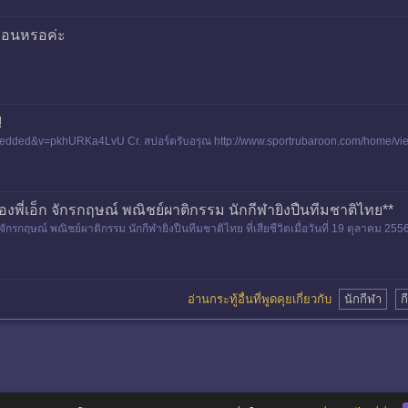
ก่อนหรอค่ะ
!
edded&v=pkhURKa4LvU Cr. สปอร์ตรับอรุณ http://www.sportrubaroon.com/home/vie
พี่เอ็ก จักรกฤษณ์ พณิชย์ผาติกรรม นักกีฬายิงปืนทีมชาติไทย**
ักรกฤษณ์ พณิชย์ผาติกรรม นักกีฬายิงปืนทีมชาติไทย ที่เสียชีวิตเมื่อวันที่ 19 ตุลาคม 2556
อ่านกระทู้อื่นที่พูดคุยเกี่ยวกับ
นักกีฬา
ก