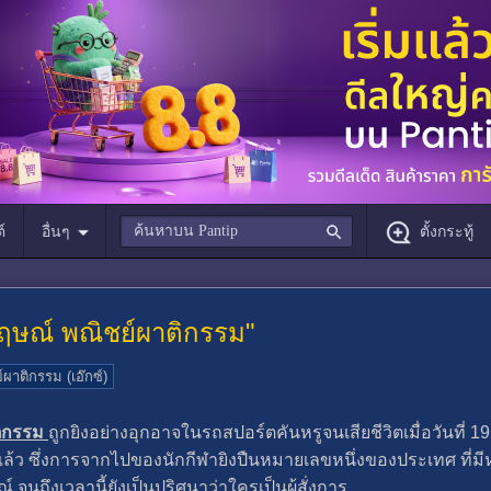
์
อื่นๆ
ตั้งกระทู้
กรกฤษณ์ พณิชย์ผาติกรรม"
ผาติกรรม (เอ๊กซ์)
ติกรรม
ถูกยิงอย่างอุกอาจในรถสปอร์ตคันหรูจนเสียชีวิตเมื่อวันที่ 19 
นแล้ว ซึ่งการจากไปของนักกีฬายิงปืนหมายเลขหนึ่งของประเทศ ที่
 จนถึงเวลานี้ยังเป็นปริศนาว่าใครเป็นผู้สั่งการ.....