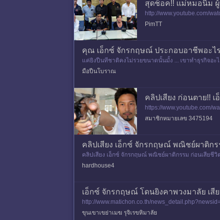
สุดช็อค!! แม่หมอนิ่ม 
http://www.youtube.com/watc
PimTT
คุณ เอ็กซ์ จักรกฤษณ์ ประกอบอาชีพอะไร
แค่ยิงปืนทีชาติคงไม่รวยขนาดนั้นมั้ง ... เขาทำธุรกิจอะไรคร
มือปืนโบราณ
คลิปเสียง ก่อนตาย!! เ
https://www.youtube.com/
สมาชิกหมายเลข 3475194
คลิปเสียง เอ็กซ์ จักรกฤษณ์ พณิชย์ผาติกร
คลิปเสียง เอ็กซ์ จักรกฤษณ์ พณิชย์ผาติกรรม ก่อนเสี
hardhouse4
เอ็กซ์ จักรกฤษณ์ โดนยิงคาพวงมาลัย เสียชีวิต
http://www.matichon.co.th/news_detail.php?news
ขุนเขาเขย่าเมฆ รุจิเรขหิมาลัย