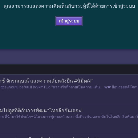
คุณสามารถแสดงความคิดเห็นกับกระทู้นี้ได้ด้วยการเข้าสู่ระบบ
เข้าสู่ระบบ
อ็กซ์ จักรกฤษณ์ และความลับหลังปืน #นิมิตAI"
s://youtu.be/XuJHV9kmTCo "ความรักที่กลายเป็นความแค้น... 🔫💔 ย้อนรอยคดีโศกนาฏ
ามไปดูสถิติกับการพัฒนาไทยลีกกันเถอะ!
ี่นำมาใช้ประโยชน์ในวงการฟุตบอลบ้านเรา ซึ่งปัจจุบัน หลายทีมในไทยลีกเริ่มหันมาใช้