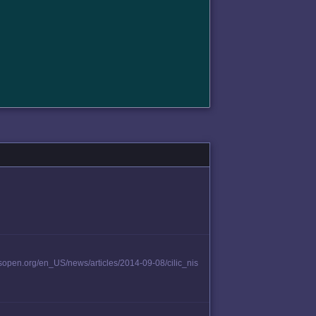
usopen.org/en_US/news/articles/2014-09-08/cilic_nis