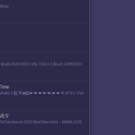
ได้เลย
 Brazil 20/07/2022 VNL USA 3-1 Brazil 12/06/2022
 Time
นดับ 2 1️⃣ 🌎✖️7️⃣👑 👑 👑 👑 👑 👑 👑 💜 BTS’s “Dyn
NES’
TikTok Awards 2025 Best New Artist – MAMA 2025