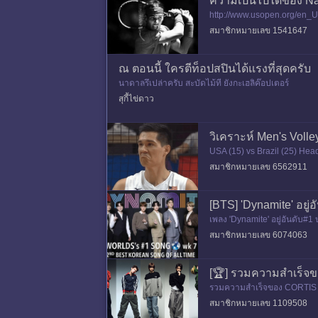
ความเป็นไปได้ของ N
http://www.usopen.org/en_U
สมาชิกหมายเลข 1541647
ณ ตอนนี้ ใครตีท็อปสปินได้แรงที่สุดครับ
นาดาลรึเปล่าครับ สะบัดไม้ที ยังกะเฮลิค๊อปเตอร์
สุกี้ไข่ดาว
วิเคราะห์ Men's Volle
USA (15) vs Brazil (25) He
VNL USA 1-3 Brazil 30/07/
สมาชิกหมายเลข 6562911
[BTS] 'Dynamite' อยู่อ
เพลง 'Dynamite' อยู่อันดับ#1
amite” tops the Un
สมาชิกหมายเลข 6074063
[🏆] รวมความสำเร็จ
รวมความสำเร็จของ CORTIS ใ
Rookie of the Year &
สมาชิกหมายเลข 1109508