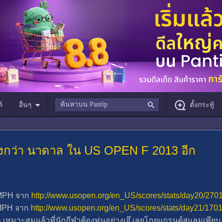
์
อื่นๆ
ตั้งกระทู้
สูงกว่า นาดาล ใน US OPEN F 2013 อีก
6 MPH จาก
http://www.usopen.org/en_US/scores/stats/day20/270
5 MPH จาก
http://www.usopen.org/en_US/scores/stats/day21/170
าก เหมาะสมแล้วที่นักกีฬาต้องหุ่นอย่างเจ๊ เลยโกยแกรนด์สแลมเพียบ