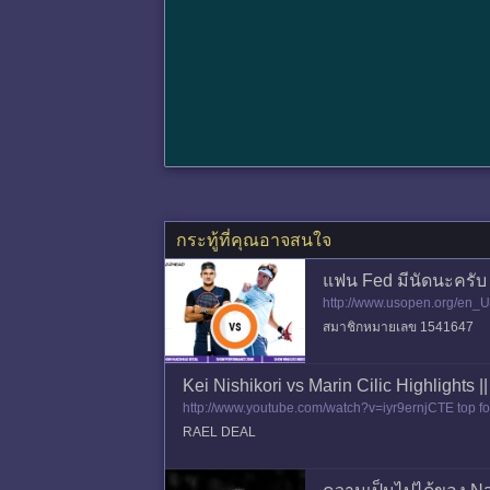
กระทู้ที่คุณอาจสนใจ
แฟน Fed มีนัดนะครับ
http://www.usopen.org/en_U
สมาชิกหมายเลข 1541647
Kei Nishikori vs Marin Cilic Highlights
http://www.youtube.com/watch?v=iyr9ernjCTE top for
hikori.html?promo
RAEL DEAL