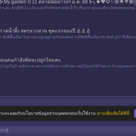
My garden ปี 11 ตลาดนัดน้ำใจฯ ม.ค. 68 ⊱╮🍀💖🌻✨🌺🌟💐
านค่ะ เข้าสู่ปีที่ 11 แล้วนะคะสำหรับตลาดนัดน้ำใจ เริ่มจาก คุณมะเดี่ยว (pakeeranung) พ
าดน้ำผึ้ง สดๆจากสวน ชุดแรกของปี 🍐🍐🍐
พันธ์พื้นเมือง ในสวนจะปลูกอยู่ด้วยกันสองพันธ์ จะมีพันธ์พื้นเมือง กับ พันธ์ บูท7 ซึ่งที่เอาม
กเตือนคนกำลังคิดจะปลูกไหมคะ
ย่าปลูกในบ้านเด็ดขาด เพราะมันมีสายรากเล็กๆค่ะ ชอนไปงอกได้ไกลมาก ถ้าเทปูนรอบอาจจ
ันไม่มีแดดไม่
าและยอมรับนโยบายข้อมูลส่วนบุคคลก่อนเริ่มใช้งาน
อ่านเพิ่มเติมได้ที่นี่
ระทู้