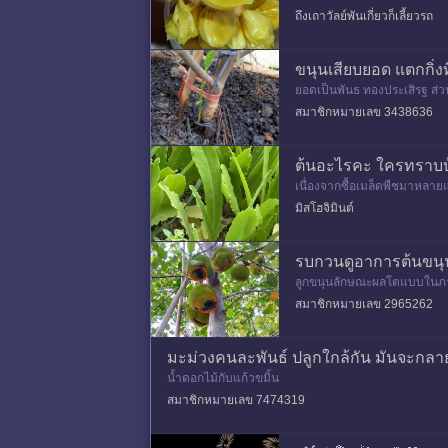
ปาดะ มี 2 สายพันธุ์หลัก 1.จ
ถึงเถาวัลย์พันเกี่ยวก็เลี้ยวรถ
ขนุนเสียบยอด แตกกิ่ง
ยอดเป็นพันธ ทองประเสิรฐ ส่
สมาชิกหมายเลข 3438636
ต้นอะไรคะ ใครทราบบ้
เนื่องจากซื้อเมล็ดพืชมาหลายแ
อนผู้รู้ช่วยหน่อยค่ะ ตอนนี้คุณปู
มิสโฮจิมินต์
รบกวนดูอาการต้นขนุ
ลูกขนุนลักษณะผลโตแบบในภาพ ดูน
องไม่ใช่ทำสวนค่ะ จึงไม่ได้ใช้
สมาชิกหมายเลข 2965262
มะม่วงคนละพันธ์ ปลูกใกล้กัน มันจะกลา
น้ำดอกไม้กับแก้วขมิ้น
สมาชิกหมายเลข 7474319