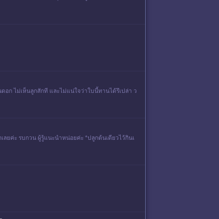
อก ไม่เห็นลูกสักที และไม่แน่ใจว่าใบนี้ทานได้รึเปล่า ว
กเลยค่ะ รบกวน ผู้รู้แนะนำหน่อยค่ะ *ปลูกต้นเดียวไว้กินเ