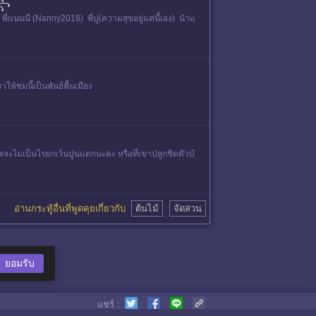
✿꧂
ี่แนนนี่ (Nanny2018) พี่ปู(ความสุขอยู่แค่นี้เอง) น้าแ
าให้ชมนี้เป็นพันธ์พื้นเมือง
ะไม่เป็นไรยกเว้นปูนแตกนะคะ หรือที่เขาปลูกชิดตัวบ้
อ่านกระทู้อื่นที่พูดคุยเกี่ยวกับ
ต้นไม้
จัดสวน
ยอมรับ
แชร์ :
ติดต่อทีมงานพันทิป
|
ติดต่อลงโฆษณา