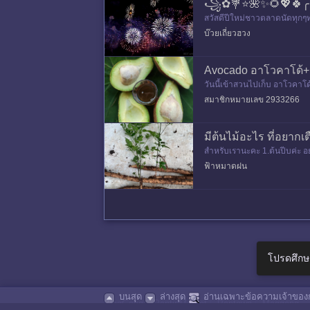
꧁✿💐⭐️🌺✨🌻💖🍀╭⊱
สวัสดีปีใหม่ชาวตลาดนัดทุกๆท่
หลม&nb
บ๊วยเถี่ยวฮวง
Avocado อาโวคาโด้+ร
วันนี้เข้าสวนไปเก็บ อาโวคาโด้ 
สมาชิกหมายเลข 2933266
มีต้นไม้อะไร ที่อยา
สำหรับเรานะคะ 1.ต้นปีบค่ะ อ
านก็เคยเห็น คือถ้ารากอยู่ลึกม
ฟ้าหมาดฝน
โปรดศึกษ
บนสุด
ล่างสุด
อ่านเฉพาะข้อความเจ้าของก
BlogGang
|
PantipMarket
|
Pantown
|
Maggang