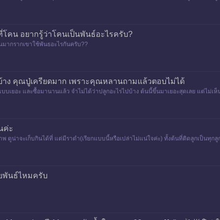
ำปาดะขนุน&n
ที่โคน อยากรู้ว่าโคนเป็นพันธ์อะไรครับ?
วนมากรากเขาใช้พันธอะไรกันครับ??
าง คุณปู่เครียดมาก เพราะคุณหลานถามแล้วตอบไม่ได้
บบเยอะ และซื้อมานานแล้ว จำไม่ได้ว่าปลูกอะไรไปบ้าง ต้นนี้ขึ้นมาเยอะสุดเลย แต่ไม่เห็นด
่
นค่ะ
่าจะเก็บกินได้ที่ แต่มีราดำ(เรียกแบบนี้หรือเปล่าไม่แน่ใจค่ะ) ทั้งต้นที่ติดลูกเป็นทุกลู
ส
ยพันธ์ไหมครับ