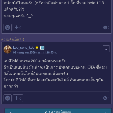
หน่อยได้ไหมครับ (หรือว่ามีแต่ขนาด 1 กิ๊ก ที่รวม beta 1 ไว้
แล้วครับ??)
ขอบคุณครับ ^_^

0
0
ความคิดเห็นที่ 9
kop_sone_kob
09 กรกฎาคม 2556 เวลา 11:18:55 น.
เอ มีไฟล์ ขนาด 200เมกด้วยหรอครับ
ถ้าเป้นแบบนั้น มันน่าจะเป้นการ อัพเดทแบบผ่าน OTA ซึ่ง ผม
ยังไม่เคยเห้นไฟล์อัพเดทแบบนี้นะครับ
โดยปกติ ไฟล์ ที่มาปล่อยกันจะเป้นไฟล์ อัพเดทแบบเต็มๆกัน
มากกว่า

0
0
ดู 3 ความเห็นย่อย
∨
∨