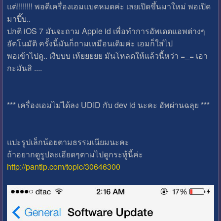
แต่!!!!!!!! พอดีเครื่องเอมแบตหมดค่ะ เลยเปิดขึ้นมาใหม่ พอเปิด
มาปึ๊บ..
ปกติ iOS 7 มันจะถาม Apple id เพื่อทำการอัพเดตแอพต่างๆ
อัตโนมัติ ครั้งนี้มันก็ถามเหมือนเดิมค่ะ เอมก็ใส่ไป
พอเข้าไปดู.. เงิบบบ เห้ยยยยย มันโหลดให้แล้วนี้หว่า =_= เอา
กะมันสิ ....
*** เครื่องเอมไม่ได้ลง UDID กับ dev id นะคะ อัพผ่านฉลุย ***
แปะรูปเล็กน้อยตามธรรมเนียมนะคะ
ถ้าอยากดูรูปละเอียดๆตามไปดูกระทู้นี้ค่ะ
http://pantip.com/topic/30646300