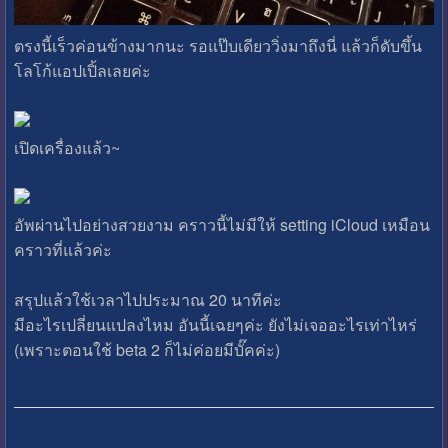
ตรงนี้เร็วค่อนข้างมากนะ รอแป๊บเดียววิ่งมาถึงนี่ แล้วก็ดับขึ้น
โลโก้แอปเปิ้ลเลยค่ะ
เปิดเครื่องแล้ว~
อัพผ่านไปอย่างสวยงาม คราวนี้ไม่มีให้ setting iCloud เหมือน
คราวที่แล้วค่ะ
สรุปแล้วใช้เวลาไปประมาณ 20 นาทีค่ะ
มีอะไรเปลี่ยนแปลงไหม อันนี้เฉยๆค่ะ ยังไม่เจออะไรเท่าไหร่
(เพราะตอนใช้ beta 2 ก็ไม่ค่อยมีบั๊คค่ะ)