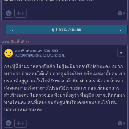

0
0
ดู 1 ความเห็นย่อย
∨
∨
ความคิดเห็นที่ 11
สมาชิกหมายเลข 6041683
30 กรกฎาคม 2563 เวลา 23:12:29 น.
กระทู้นี้ผ่านมาหลายปีแล้ว ไม่รู้จะมีมาตอบรึเปล่านะคะ อยาก
ทราบว่า ถ้าเคลมได้แล้ว ทางศูนย์จะโทร หรือเมลมามั้ยคะ เรา
กรอกที่อยู่ถูก แต่ในใบที่รับของ เค้าพิม ตำบลเราผิดค่ะ ถ้าเขา
ส่งจดหมายแจ้งมาทางไปรษณีย์เราแย่แน่ๆ ตอนเซ็นเอกสาร
สำเพ้าเองค่ะ ไม่ตรวจเอง พึ่งมานั่งดูว่า ที่อยู่ผิด เขาจะติดต่อมา
ทางไหนคะ คนที่เคยซ่อมกับศูนย์หรือเคยเคลมของไอโฟน
บอกเราหน่อยนะคะ

0
0