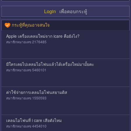
Login
เพื่อตอบกระทู้
กระทู้ที่คุณอาจสนใจ
Apple เครื่องเคลมใหม่จาก icare คือยังไง?
สมาชิกหมายเลข 2176485
มีใครเคยไปเคลมไอโฟนแล้วได้เครื่องใหม่มามั้ยคะ
สมาชิกหมายเลข 5460101
ค่าใช้จ่ายการเคลมไอโฟนสยามดิส
สมาชิกหมายเลข 1550593
เคลมไอโฟนที่ i care เสียตังไหม
สมาชิกหมายเลข 4454010