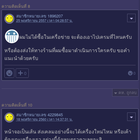
ความคิดเห็นที่ 8
สมาชิกหมายเลข 1896207
25 พฤศจิกายน 2557 เวลา 04:28:57 น.
ผมไม่ได้ซื้อในเครื่อข่าย จะต้องเอาไปเครมที่ไหนครับ
หรือต้องส่งให้ทางร้านที่ผมซื้อมาดำเนินการใครครับ ขอคำ
แนะนำด้วยครับ

0
0
คห. ถูกลบ
ความคิดเห็นที่ 10
สมาชิกหมายเลข 4229845
18 พฤศจิกายน 2560 เวลา 14:37:31 น.
หน้าจอเป็นเส้น ส่งเคลมอย่างนี้จะได้เครื่องใหม่ไหม หรือเค้า
ต้องเกะเครื่องเรา อย่างนี้ก้อหมดราคาเลยอะสิ