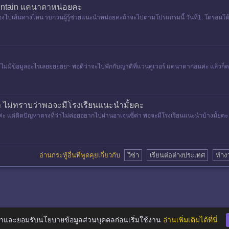
ountain แคนาดาหน่อยคะ
ไปเส้นทางไหน รบกวนผู้รู้ช่วยแนะนำหน่อยคะถ้าจะไปตามโปรแกรมนี้ วันที่1. โตรอนโต้ - คั
 ยังไม่มีข้อมูลอะไรเลยยยยยย~ พอดีว่าจะไปพักกับญาติที่แวนคูเวอร์ แคนาดาก่อนค่ะ แล้
า ไม่ทราบว่าพอจะมีโรงเรียนแนะนำมั้ยคะ
่ะ แต่ติดปัญหาตรงที่ว่าไม่ค่อยอยากไปผ่านอาเจนซี่ค่า พอจะมีโรงเรียนแนะนำบ้างมั้ยค
อ่านกระทู้อื่นที่พูดคุยเกี่ยวกับ
วีซ่า
เรียนต่อต่างประเทศ
ทำง
าและยอมรับนโยบายข้อมูลส่วนบุคคลก่อนเริ่มใช้งาน
อ่านเพิ่มเติมได้ที่นี่