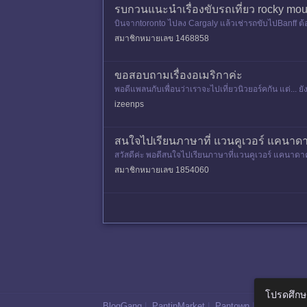
รบกวนแนะนำเรื่องขับรถเที่ยว rocky m
บินจากtoronto ไปลง Cargaly แล้วเช่ารถขับไปBanff ต้อง
สมาชิกหมายเลข 1468858
ขอสอบถามเรื่องอเมริกาค่ะ
พอดีแพลนกับเพื่อนว่าเราจะไปเที่ยวนิวยอร์คกัน แต่...
ว่าจะนั่งรถมาต่อท
izeenps
สนใจไปเรียนภาษาที่ แวนคูเวอร์ แคนาด
สวัสดีค่ะ พอดีสนใจไปเรียนภาษาที่แวนคูเวอร์ แคนาดาค
มารถแนะนำได้นะคะ ข
สมาชิกหมายเลข 1854060
โปรดศึกษ
BlogGang
|
PantipMarket
|
Pantown
|
Maggang