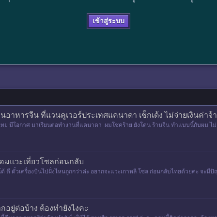
เข้าสู่ระบบ
อาหารจีน ที่แวนคูเวอร์ประเทศแคนาดา เช็กเด้ง ไม่จ่ายเงินค่าจ
ทย มีโอกาศ มาเรียนต่อทำงานที่แคนาดา ผมโชคร้าย ยังโดน ร้านจีน ทำแบบนี้กับผม ไม่คิด
ร้อมแวะเที่ยวโซลก่อนกลับ
อนโต้ ดี ตั๋วเครื่องบินไปฝั่งไหนถูกกว่าค่ะ อยากจะแวะเกาหลี โซล ก่อนกลับไทยด้วยค่ะ จะ
อยู่ต่อบ้าง ต้องทำยังไงคะ