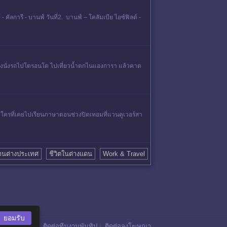
ลการี - บานฟ์ วันที่2. บานฟ์ – โคลัมเบีย ไอซ์ฟิลด์ -
วก็คงนั่งรถไปโตรอนโต ไปเที่ยวน้ำตกไนแองการา แล้วคาด
ะ ใครที่เคยไปเรียนภาษาตอนช่วงปิดเทอมที่แวนคูเวอร์สา
านต่างประเทศ
ชีวิตในต่างแดน
Work & Travel
ยอมรับ
ติดต่อทีมงานพันทิป
|
ติดต่อลงโฆษณา