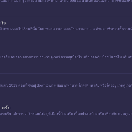
นี้ดีมากๆ อยากรู้ว่าต้องทำยังไงให้ได้ pr หรือ green card อ่ะคะ ตอนนี้คิดว่าอาจจะต้องหาเ
ากัน
ัน ถ้าหากผมจะไปเรียนที่นั่น ในแง่ของความปลอดภัย สภาพอากาศ ค่าครองชีพของทั้งสองเม
คูเวอร์ แคนาดา อยากทราบว่าแวนคูเวอร์ ควรอยู่เมืองไหนดี ปลอดภัย มีรถบัส รถไฟ เด
 january 2019 ตอนนี้พักอยู่ downtown แต่อยากหาบ้านใกล้ๆที่มหาลัย หรือใครอยู่แวนคูเวอ
 ครับ
อเรีย ไม่ทราบว่าใครเคยไปอยู่ที่เมืองนี้บ้างครับ เป็นอย่างไรบ้างครับ เทียบกับ แวนคูเวอร