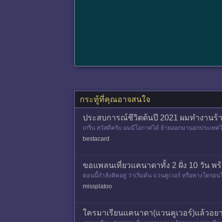
กระทู้ที่คุณอาจสนใจ
ประสบการณ์ชีวิตต้นปี 2021 ผมทำงานร้าน
เกริ่น สวัสดีครับ ผมมีโอกาศได้ ย้ายออกมานอกประเทศไ
วันแรกที่เร
bestacard
ขอแพลนเที่ยวแคนาดาทั้ง 2 ฝั่ง 10 วัน พ
ตอนนี้กำลังคิดอยู่ ว่าเริ่มต้น แวนคูเวอร์ หรือทางโตร
ช่วงปลายหนาว
missplatoo
ใครมาเรียนแคนาดา(แวนคูเวอร์)แล้วอยาก