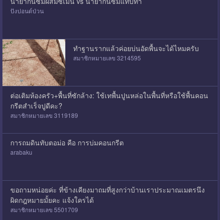
น้ำยากันซึมผสมซีเมน vs น้ำยากันซึมแทบทา
ปังปอนด์ป่วน
ทำฐานรากแล้วค่อยบ่นอัดพื้นจะได้ไหมครับ
สมาชิกหมายเลข 3214595
ต่อเติมห้องครัว+พื้นที่ซักล้าง: ใช้เทพื้นปูนหล่อในพื้นที่หรือใช้พื้นคอน
กรีตสำเร็จปูดีคะ?
สมาชิกหมายเลข 3119189
การถมดินทับตอม่อ คือ การบ่มคอนกรีต
arabaku
ขอถามหน่อยค่ะ ที่ข้างเคียงมาถมที่สูงกว่าบ้านเราประมาณเมตรนึง
ผิดกฎหมายมั้ยคะ แจ้งใครได้
สมาชิกหมายเลข 5501709