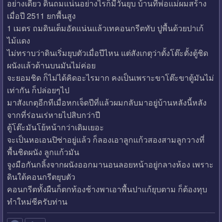
อย่างเดียว ดินถมแน่นอย่างไรก็มีวันยุบ บ้านที่พ่อแม่ผมสร้าง
เมื่อปี 2511 ยกพื้นสูง
1 เมตร ถมดินเต็มอัดแน่นแล้วเทคอนกรีตทับ ปูพื้นด้วยปาเก้
ไม้แดง
ไม่ทราบว่าดินเริ่มยุบตัวเมื่อปีไหน แต่สังเกตุว่าตั้งโต๊ะตั้งตู้ชิด
ผนังแล้วด้านบนมันไม่ค่อย
จะยอมชิด ก็ไม่ได้คิดอะไรมาก คงเป็นเพราะขาโต๊ะขาตู้มันไม่
เท่ากัน ก็ปล่อยๆไป
มาสังเกตุอีกทีเมื่อหกเจ็ดปีที่แล้วผมกลับมาอยู่บ้านหลังนี้หลัง
จากที่ร่อนเร่หายไปสิบกว่าปี
ตู้โต๊ะมันโย้หน้ากว่าเดิมเยอะ
จะเป็นหอเอนปิซ่าอยู่แล้ว ก็ลองเอาลูกแก้วสองสามลูกวางที่
พื้นชิดผนัง ลูกแก้วมัน
จูงมือกันกลิ้งจากผนังออกมานอนลอยหน้าอยู่กลางห้อง เพราะ
ดินใต้คอนกรีตยุบตัว
คอนกรีตทั้งผืนก็ตกท้องช้างพาเอาพื้นปาแก้ยุบตาม ก็ต้องทุบ
ทำใหม่ซีครับท่าน