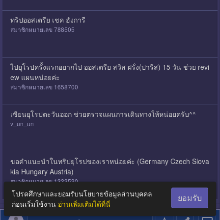
ทริปออสเตรีย เชค ฮังการี
สมาชิกหมายเลข 788505
ไปยุโรปครั้งแรกอยากไป ออสเตรีย สวิส ฝรั่ง(ปารีส) 15 วัน ช่วย revi
ew แผนหน่อยค่ะ
สมาชิกหมายเลข 1658700
เซียนยุโรปตะวันออก ช่วยตรวจแผนการเดินทางให้หน่อยครับ^^
v_un_un
ขอคำแนะนำในทริปยุโรปของเราหน่อยค่ะ (Germany Czech Slova
kia Hungary Austria)
สมาชิกหมายเลข 1333530
โปรดศึกษาและยอมรับนโยบายข้อมูลส่วนบุคคล
ยอมรับ
ก่อนเริ่มใช้งาน
อ่านเพิ่มเติมได้ที่นี่