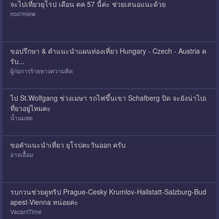
จะไปเที่ยวยุโรป เดือน ตค 57 นี้ค่ะ ช่วยเสนอแนะด้วย
noo'miew
ขอปรึกษา & คำแนะนำแผนท่องเที่ยว Hungary - Czech - Austria ค
รับ...
ผู้ก่อการร้ายทางความคิด
ไป St.Wolfgang ช่วงเมษา รถไฟขึ้นเขา Schafberg ปิด จะยังน่าไปเ
ที่ยวอยู่ไหมคะ
น้ำนมสด
ขอคำแนะนำเที่ยว ยุโรปตะวันออก ครับ
อาจเอื้อม
รบกวนช่วยดูทริป Prague-Cesky Krumlov-Hallstatt-Salzburg-Bud
apest-Vienna หน่อยค่ะ
VacantTime