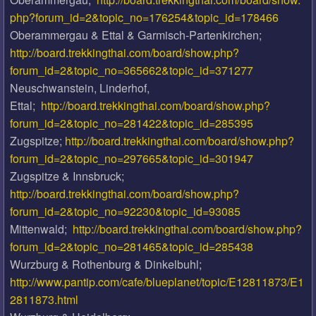
php?forum_id=2&topic_no=176254&topic_id=178466
Oberammergau & Ettal & Garmisch-Partenkirchen;
http://board.trekkingthai.com/board/show.php?
forum_id=2&topic_no=365662&topic_id=371277
Neuschwanstein, Linderhof,
Ettal;
http://board.trekkingthai.com/board/show.php?
forum_id=2&topic_no=281422&topic_id=285395
Zugspitze;
http://board.trekkingthai.com/board/show.php?
forum_id=2&topic_no=297665&topic_id=301947
Zugspitze & Innsbruck;
http://board.trekkingthai.com/board/show.php?
forum_id=2&topic_no=92230&topic_id=93085
Mittenwald;
http://board.trekkingthai.com/board/show.php?
forum_id=2&topic_no=281465&topic_id=285438
Wurzburg & Rothenburg & Dinkelbuhl;
http://www.pantip.com/cafe/blueplanet/topic/E12811873/E1
2811873.html