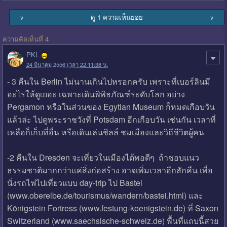
ดู 1 ความเห็นย่อย
∨
∨
ความคิดเห็นที่ 4
PKL
24 มีนาคม 2556 เวลา 22:11:38 น.
- 3 คืนใน Berlin ไม่นานเกินไปหรอกครับ เพราะที่เบอร์ลินมี
อะไรให้ดูเยอะ เฉพาะเดินพิพิธภัณฑ์ระดับโลก อย่าง
Pergamon หรือในส่วนของ Egytian Museum ก็หมดเกือบวัน
แล้วล่ะ ไปดูพระราชวังที่ Potsdam อีกเกือบวัน เช่นกัน เวลาที่
เหลือก็เก็บที่อื่น หรือเดินเล่นชิลล์ ชมเมืองและวิถีชีวิตผู้คน
-2 คืนใน Dresden จะเที่ยวในเมืองได้พอดีๆ ถ้าชอบแนว
ธรรมชาติมากกว่าแค่สิ่งก่อสร้าง อาจเพิ่มเวลาอีกสักคืน เพื่อ
นั่งรถไฟไปเที่ยวแบบ day-trip ไป Bastei
(www.oberelbe.de/tourismus/wandern/bastei.html) และ
Königstein Fortress (www.festung-koenigstein.de) ที่ Saxon
Switzerland (www.saechsische-schweiz.de) พื้นที่แถบนี้สวย