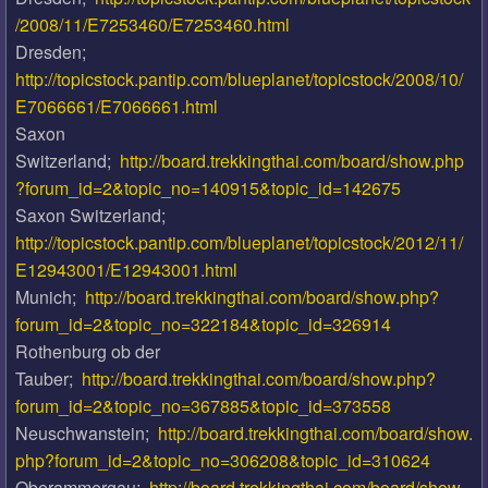
/2008/11/E7253460/E7253460.html
Dresden;
http://topicstock.pantip.com/blueplanet/topicstock/2008/10/
E7066661/E7066661.html
Saxon
Switzerland;
http://board.trekkingthai.com/board/show.php
?forum_id=2&topic_no=140915&topic_id=142675
Saxon Switzerland;
http://topicstock.pantip.com/blueplanet/topicstock/2012/11/
E12943001/E12943001.html
Munich;
http://board.trekkingthai.com/board/show.php?
forum_id=2&topic_no=322184&topic_id=326914
Rothenburg ob der
Tauber;
http://board.trekkingthai.com/board/show.php?
forum_id=2&topic_no=367885&topic_id=373558
Neuschwanstein;
http://board.trekkingthai.com/board/show.
php?forum_id=2&topic_no=306208&topic_id=310624
Oberammergau;
http://board.trekkingthai.com/board/show.