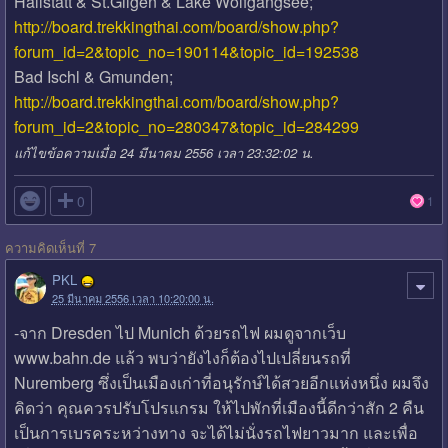
Hallstatt & St.Gilgen & Lake Wolfgangsee;
http://board.trekkingthai.com/board/show.php?
forum_id=2&topic_no=190114&topic_id=192538
Bad Ischl & Gmunden;
http://board.trekkingthai.com/board/show.php?
forum_id=2&topic_no=280347&topic_id=284299
แก้ไขข้อความเมื่อ 24 มีนาคม 2556 เวลา 23:32:02 น.

0
1
ความคิดเห็นที่ 7
PKL
25 มีนาคม 2556 เวลา 10:20:00 น.
-จาก Dresden ไป Munich ด้วยรถไฟ ผมดูจากเว็บ
www.bahn.de แล้ว พบว่ายังไงก็ต้องไปเปลี่ยนรถที่
Nuremberg ซึ่งเป็นเมืองเก่าที่อนุรักษ์ได้สวยอีกแห่งหนึ่ง ผมจึง
คิดว่า คุณควรปรับโปรแกรม ให้ไปพักที่เมืองนี้ดีกว่าสัก 2 คืน
เป็นการเบรคระหว่างทาง จะได้ไม่นั่งรถไฟยาวมาก และเพื่อ