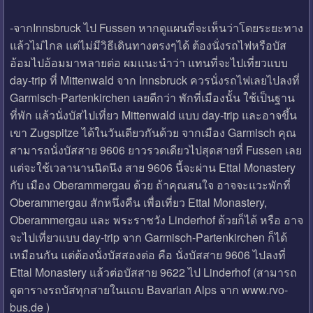
-จากInnsbruck ไป Fussen หากดูแผนที่จะเห็นว่าโดยระยะทาง
แล้วไม่ไกล แต่ไม่มีวิธีเดินทางตรงๆได้ ต้องนั่งรถไฟหรือบัส
อ้อมไปอ้อมมาหลายต่อ ผมแนะนำว่า แทนที่จะไปเที่ยวแบบ
day-trip ที่ Mittenwald จาก Innsbruck ควรนั่งรถไฟเลยไปลงที่
Garmisch-Partenkirchen เลยดีกว่า พักที่เมืองนั้น ใช้เป็นฐาน
ที่พัก แล้วนั่งบัสไปเที่ยว Mittenwald แบบ day-trip และอาจขึ้น
เขา Zugspitze ได้ในวันเดียวกันด้วย จากเมือง Garmisch คุณ
สามารถนั่งบัสสาย 9606 ยาวรวดเดียวไปสุดสายที่ Fussen เลย
แต่จะใช้เวลานานนิดนึง สาย 9606 นี้จะผ่าน Ettal Monastery
กับ เมือง Oberammergau ด้วย ถ้าคุณสนใจ อาจจะแวะพักที่
Oberammergau สักหนึ่งคืน เพื่อเที่ยว Ettal Monastery,
Oberammergau และ พระราชวัง Linderhof ด้วยก็ได้ หรือ อาจ
จะไปเที่ยวแบบ day-trip จาก Garmisch-Partenkirchen ก็ได้
เหมือนกัน แต่ต้องนั่งบัสสองต่อ คือ นั่งบัสสาย 9606 ไปลงที่
Ettal Monastery แล้วต่อบัสสาย 9622 ไป Linderhof (สามารถ
ดูตารางรถบัสทุกสายในแถบ Bavarian Alps จาก www.rvo-
bus.de )