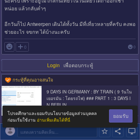
นะครับ เพราะอยู่ไม่ไกลกันเที่ยวในวันเดียวได้ถ้าออกเช้า
หน่อย แล้วกลับค่ำๆ
อีกวันก็ไป Antwerpen เดินได้ทั้งวัน มีที่เที่ยวหลายที่ครับ คงพอ
ช่วยอะไร จขกท ได้บ้างนะครับ

0
0
Login
เพื่อตอบกระทู้
กระทู้ที่คุณอาจสนใจ
9 DAYS IN GERMANY : BY TRAIN ( 9 วันใน
เยอรมัน : โดยรถไฟ) ### PART 1 : 3 DAYS I
N BERLIN
titi@pantip
โปรดศึกษาและยอมรับนโยบายข้อมูลส่วนบุคคล
ยอมรับ
ก่อนเริ่มใช้งาน
อ่านเพิ่มเติมได้ที่นี่
รบกวนขอคำแนะนำแผนเที่ยวออสเตรียด้วยค่า
สมาชิกหมายเลข 2441903
แสดงความคิดเห็น...