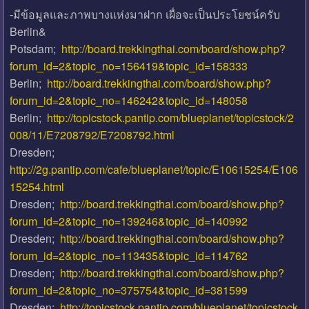
-มีข้อมูลและภาพบางแห่งมาฝาก เผื่อจะเป็นประโยชน์ครับ
Berlin&
Potsdam;
http://board.trekkingthai.com/board/show.php?
forum_id=2&topic_no=156419&topic_id=158333
Berlin;
http://board.trekkingthai.com/board/show.php?
forum_id=2&topic_no=146242&topic_id=148058
Berlin;
http://topicstock.pantip.com/blueplanet/topicstock/2
008/11/E7208792/E7208792.html
Dresden;
http://2g.pantip.com/cafe/blueplanet/topic/E10615254/E106
15254.html
Dresden;
http://board.trekkingthai.com/board/show.php?
forum_id=2&topic_no=139246&topic_id=140992
Dresden;
http://board.trekkingthai.com/board/show.php?
forum_id=2&topic_no=113435&topic_id=114762
Dresden;
http://board.trekkingthai.com/board/show.php?
forum_id=2&topic_no=375754&topic_id=381599
Dresden;
http://topicstock.pantip.com/blueplanet/topicstock