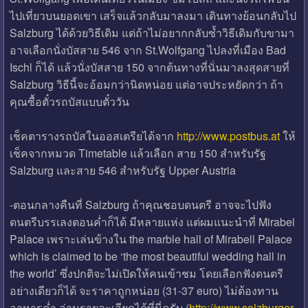
ไปเที่ยวบนยอดเขา เสร็จแล้วกลับมาลงมา เดินทางย้อนกลับไป
Salzburg ได้ด้วยวิธีเดิม แต่ถ้าไม่อยากกลับซ้ำวิธีเดิมกับขามา
อาจเลือกนั่งบัสสาย 546 จาก St.Wolfgang ไปลงที่เมือง Bad
Ischl ก็ได้ แล้วนั่งบัสสาย 150 จากต้นทางที่นั่นมาลงสุดสายที่
Salzburg วิธีนี้จะอ้อมกว่านิดหน่อย แต่อาจประหยัดกว่า ถ้า
คุณซื้อตั๋วรถบัสแบบตั๋ววัน
เช็คตารางรถบัสในออสเตรียได้จาก
http://www.postbus.at
ให้
เช็คจากหมวด Timetable แล้วเลือก สาย 150 สำหรับรัฐ
Salzburg และสาย 546 สำหรับรัฐ Upper Austria
-ตอนกลางคืนที่ Salzburg ถ้าคุณชอบดนตรี อาจจะไปฟัง
ดนตรีบรรเลงตอนค่ำก็ได้ มีหลายแห่ง แต่ผมแนะนำที่ Mirabel
Palace เพราะเล่นข้างใน the marble hall of Mirabell Palace
which is claimed to be ‘the most beautiful wedding hall in
the world’ ซึ่งปกติจะไม่เปิดให้คนเข้าชม โดยเลือกฟังดนตรี
อย่างเดียวก็ได้ จะราคาถูกหน่อย (31-37 euro) ไม่ต้องทาน
อาหารค่ำ อ่านรายละเอียดได้ที่นี่ครับ (
http://www.salzburger-