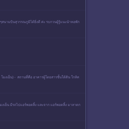
้ๆสนามบินสุวรรณภูมิได้ยิ่งดี ค่ะ รบกวนผู้รู้แนะนำหอพัก
โมงเย็น) - สถานที่คือ อาคารผู้โดยสารชั้นใต้ดิน ใกล้ท
มงเย็น มีรถไปแอร์พอตลิ้ง และจาก แอร์พอตลิ้ง มาลาดก