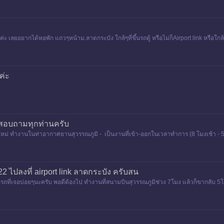
่ะ เลยอยากได้หอพัก แถวๆหน้าม.ลาดกระบัง ใกล้ๆที่ขึ้นรถตู้ หรือไม่ก็Airport link หรือใกล
ค่ะ
กสอบถามทุกท่านครับ
านใหม่ ทำงานในท่าอากาศยานสุวรรณภูมิ - เป็นงานที่เข้า-ออกในเวลาทำการ (8 โมงเช้า - 5 
ปลงที่ airport link ลาดกระบัง ครับสน
ถที่เจอบ่อยๆนะครับ พอดีต้องไป ทำงานที่สนามบินสุวรรณภูมิช่วง 7โมง แล้วก็ขากลับ 5โ