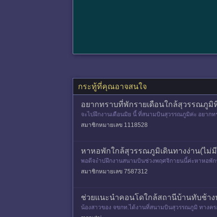
กระทู้ที่คุณอาจสนใจ
อยากทราบที่พักรายเดือนใกล้สุวรรณภูมิที่
จะไปฝึกงานเดือนมิย นี้ ที่สนามบินสุวรรณภูมิค่ะ อย
สมาชิกหมายเลข 1118528
หาหอพักใกล้สุวรรณภูมิเดินทางง่าน(ไม่มี
พอดีจะำปฝึกงานสนามบินช่วงพฤศจิกายนนี้ค่ะหาหอพักรา
สมาชิกหมายเลข 7587312
ช่วยแนะนำคอนโดใกล้สถานีบ้านทับช้าง
น้องสาวของ จขกท.ได้งานที่สนามบินสุวรรณภูมิ ทางครอ
กระบัง หรือถ้านั่งรถส