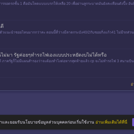
อดรถชั้น 1 คือมันโหดแบบเบรกให้เหลือ 20 เพื่อผ่านลูกระบาดมันยังสะเทือนดังปึ้ง อ
ดี
ัวแนะนำซอยไหนมากกว่าคะ ตอนนี้ที่ว่างมีลาดกระบัง40/2กับซอยกิ่งแก้ว41 ไม่มีรถส่วน
นไม่มา รัฐค่อยๆทำรถไฟเองแบบประหยัดงบไม่ได้หรือ
ด้ ภาครัฐก็ไม่มีแผนสำรองว่าจะต้องทำไงต่อหากสุดท้ายแล้ว cp จะไม่ทำรถไฟ 3 สนามบิน บ
อ่
าและยอมรับนโยบายข้อมูลส่วนบุคคลก่อนเริ่มใช้งาน
อ่านเพิ่มเติมได้ที่นี่