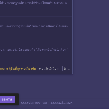
ันนี้ทำมามาตรฐานใด อยากให้ช้าแค่ไหนครับ 5 km/s? แ
ตัวนะคะเน้นรถตู้รถเมล์หรือแนะนำการเดินทางได้เลยค่ะ
างกอกแอร์เวย์ส จ่อถอนตัว "เมืองการบิน" รอ 1 เดือน ไ
านกระทู้อื่นที่พูดคุยเกี่ยวกับ
คอนโดมิเนียม
บ้าน
ยอมรับ
ติดต่อทีมงานพันทิป
|
ติดต่อลงโฆษณา