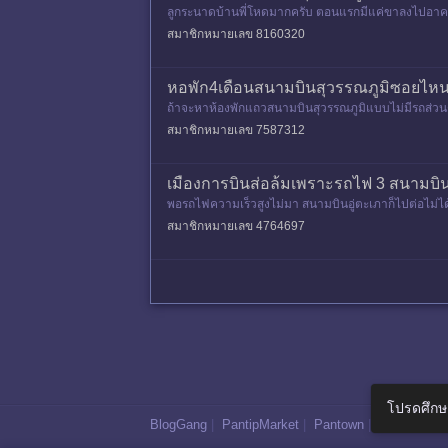
ลูกระนาดบ้านพี่โหดมากครับ ตอนแรกมีแค่ขาลงไปอาคารจ
ล้ววันนี้พี่ทำตรงทางเข้า
สมาชิกหมายเลข 8160320
หอพัก4เดือนสนามบินสุวรรณภูมิซอยไหน
ถ้าจะหาห้องพักแถวสนามบินสุวรรณภูมิแบบไม่มีรถส่วนต
ขอบคุณมากค่ะ
สมาชิกหมายเลข 7587312
เมืองการบินส่อล้มเพราะรถไฟ 3 สนามบิ
​พอรถไฟความเร็วสูงไม่มา สนามบินอู่ตะเภาก็ไปต่อไม่ไ
ร้ข้อสร
สมาชิกหมายเลข 4764697
โปรดศึกษ
BlogGang
|
PantipMarket
|
Pantown
|
Maggang