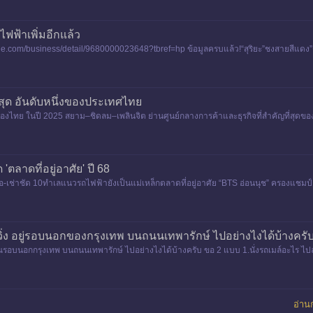
ไฟฟ้าเพิ่มอีกแล้ว
ine.com/business/detail/9680000023648?tbref=hp ข้อมูลครบแล้ว!“สุริยะ”ชงสายสีแดง”ตล
ี่สุด อันดับหนึ่งของประเทศไทย
สุดของไทย ในปี 2025 สยาม–ชิดลม–เพลินจิต ย่านศูนย์กลางการค้าและธุรกิจที่สำคัญที่สุ
กซ์
'ตลาดที่อยู่อาศัย' ปี 68
ผู้ซื้อ-เช่าชัด 10ทำเลแนวรถไฟฟ้ายังเป็นแม่เหล็กตลาดที่อยู่อาศัย “BTS อ่อนนุช” ครองแชม
ิ่ง อยู่รอบนอกของกรุงเทพ บนถนนเทพารักษ์ ไปอย่างไงได้บ้างครับ
บริเวณรอบนอกกรุงเทพ บนถนนเทพารักษ์ ไปอย่างไงได้บ้างครับ ขอ 2 แบบ 1.นั่งรถเมล์อะไร
อ่านก