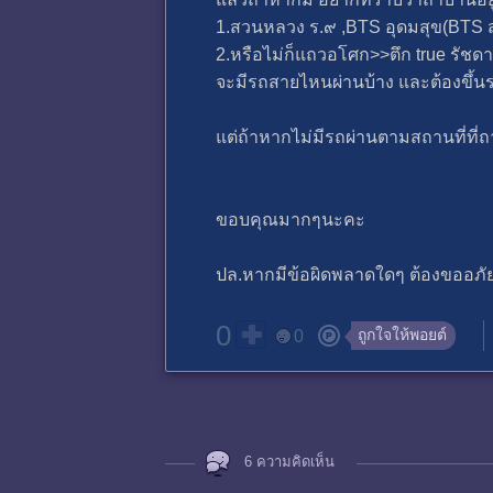
1.สวนหลวง ร.๙ ,BTS อุดมสุข(BTS ส
2.หรือไม่ก็แถวอโศก>>ตึก true รัชดา
จะมีรถสายไหนผ่านบ้าง และต้องขึ้นร
แต่ถ้าหากไม่มีรถผ่านตามสถานที่ที่ถ
ขอบคุณมากๆนะคะ
ปล.หากมีข้อผิดพลาดใดๆ ต้องขออภัยด้วย
0
ถูกใจให้พอยต์
0
6 ความคิดเห็น