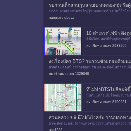
รบกวนเด็กสวนกุหลาบ(ปากคลองฯ)หรือผู้รู
ขอสอบถามเด็กสวนฯหรือผู้รู้หน่อยค่ะว่าปัจุจุบันนี้ยังม
ชด
narunarutoboyz
10 ทำเลรถไฟฟ้า ดึงดูด 
ดีดีพร็อพเพอร์ตี้ชี้พฤติกรรม
ดับ 1 ของทำเลแนวรถไ
สมาชิกหมายเลข 2933266
งงเรื่องบัตร BTS? รบกวนช่วยตอบด้วยน
สวัสดีค่ะ ตอนนี้เราพักอยู่อุดมสุข และจะต้องไปทำงานที่อโ
สมาชิกหมายเลข 1329049
ที่ไม่ทำBTSไปสีลม9ข
มันตันแค่ก่อนถึงโรงพยาบาลเลิ
ง ต้นไม้เกาะกลางถนน อาคาร
สมาชิกหมายเลข 8490251
สวนหลวง ร.9 นี่ไปยังไงครับ วานบอกทา
ถ้าจะนั่งด้วยรถเมล์จากแถวงามวงวานหรือลาดพร้าวมีสา
อแถวนั้นพอมีรถ 2 แถวส่ง
osk1988