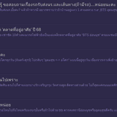
้ ขอสอบถามเรื่องรถรับส่งนร.และเส้นทาง(ถ้ามีรถ)....หน่อยนะคะ
ีรถรับส่งนร.มั๊ยคะ? แล้วถ้าหากมี อยากทราบว่าถ้าบ้านอยู่แถว 1.สวนหลวง ร.๙ ,BTS อุดมสุข
'ตลาดที่อยู่อาศัย' ปี 68
ผู้ซื้อ-เช่าชัด 10ทำเลแนวรถไฟฟ้ายังเป็นแม่เหล็กตลาดที่อยู่อาศัย “BTS อ่อนนุช” ครองแชม
ะคะ
ศกทุกวัน (จันทร์-ศุกร์) ไปกลับๆ "อุดมสุข <-> อโศก" แบบนี้อยู่ทุกวัน เนื่องจากเราเพิ่งย้า
ึ้นไปเพราะ
ดสิน ตรงไปก็สามแยกบางรัก เจริญกรุง วัดสวนพูล ติดทางด่วนด้วย ไม่ก็สุดแค่ถนนมเหสัก (ฮอล
 บ้าน
งหน่อย
ยไหนไปถึงไหมครับแถบๆนั้นหรือถ้าไปด้วย bts ควรลงสถานีอ่อนนุชหรืออุดมสุขดีครับ แล