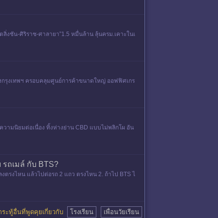
ิ่งชัน-ศิริราช-ศาลายา”1.5 หมื่นล้าน ลุ้นครม.เคาะในเ
ดของกรุงเทพฯ ครอบคลุมศูนย์การค้าขนาดใหญ่ ออฟฟิศเกร
ป์ความนิยมต่อเนื่อง ทิ้งห่างย่าน CBD แบบไม่พลิกโผ อัน
 รถเมล์ กับ BTS?
 ไปลงตรงไหน แล้วไปต่อรถ 2 แถว ตรงไหน 2. ถ้าไป BTS ไ
ระทู้อื่นที่พูดคุยเกี่ยวกับ
โรงเรียน
เพื่อนวัยเรียน