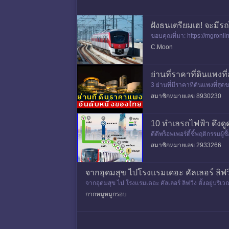
ฝังธนเตรียมเฮ! จะมีรถ
ขอบคุณที่มา: https://mgronl
ม.ย. “ส
C.Moon
ย่านที่ราคาที่ดินแพงท
3 ย่านที่มีราคาที่ดินแพงที่
ดเอ โรงแรมหรู และโครงการมิ
สมาชิกหมายเลข 8930230
10 ทำเลรถไฟฟ้า ดึงดูด 
ดีดีพร็อพเพอร์ตี้ชี้พฤติกรรม
ดับ 1 ของทำเลแนวรถไ
สมาชิกหมายเลข 2933266
จากอุดมสุข ไปโรงแรมเดอะ คัลเลอร์ ลิฟว
จากอุดมสุข ไป โรงแรมเดอะ คัลเลอร์ ลิฟวิ่ง ตั้งอยู่
ปลงสถานีไหน แล้
กากหมูหมูกรอบ