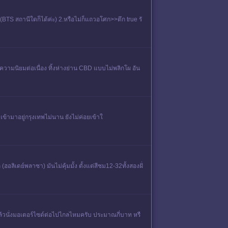
(BTS สถานีใดก็ได้ค่ะ) 2.หรือไม่ก็แถวอโศก>>ตึก true รั
ป์ความนิยมต่อเนื่อง ทิ้งห่างย่าน CBD แบบไม่พลิกโผ อัน
ยเข้ามาอยู่กรุงเทพไม่นาน ยังไม่ค่อยเข้าใ
ิเดย์พลาซา) มันไม่คุ้มมั้ง ตั้งแต่สีชม12-32ทั้งสองฝั่
้วนั่งมอเตอร์ไซด์ต่อไปไกลไหมครับ ประมาณกี่บาท หรื