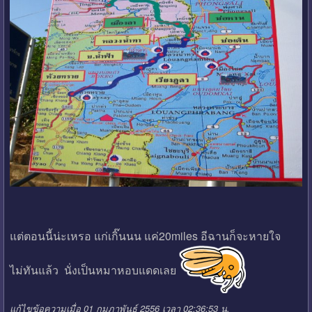
แต่ตอนนี้น่ะเหรอ แก่เกิ๊นนน แค่20miles อีฉานก็จะหายใจ
ไม่ทันแล้ว นั่งเป็นหมาหอบแดดเลย
แก้ไขข้อความเมื่อ 01 กุมภาพันธ์ 2556 เวลา 02:36:53 น.