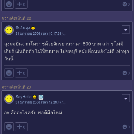

0
0
ความคิดเห็นที่ 22
ปันโนคุง
31 มกราคม 2556 เวลา 10:17:31 น.
ลุงผมปั่นจากโคราชด้วยจักรยานราคา 500 บาท เก่า ๆ ไม่มี
เกียร์ เงินติดตัว ไม่กี่สิบบาท ไปชลบุรี สมัยที่ถนนยังไม่ดี เท่าทุก
วันนี้

0
0
ความคิดเห็นที่ 23
SayHello
31 มกราคม 2556 เวลา 12:20:47 น.
av คืออะไรครับ พอดีมือใหม่

0
0