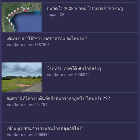
ปั่นวัดใจ 200km กทม ไป หาดเจ้าสำราญ
LupangXP
เดินทางลง"ใต้"ช่วงเทศกาลรถเยอะไหมคะ?
สมาชิกหมายเลข 3787863
โรดทริป ภาคใต้ ขับไกลจริงๆ
สมาชิกหมายเลข 8658249
อัมพวามีที่ให้กางเต้นท์หรือที่พักราคาถูกบ้างไหมครับ???
สมาชิกหมายเลข 954754
เพื่อนๆเคยปั่นจักรยานกันไกลที่สุดกี่กิโล?
สมาชิกหมายเลข 2566480