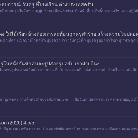
ระสบการณ์ วันครู ที่โรงเรียน ต่างประเทศครับ
รำลึกถึงคุณครู เป็นวันของครูผู้เปรียบเสมือนเรือจ้าง ทำหน้าที่ประสิทธิ์ประสาทวิชาความรู้ให้แ
ดง ใส่ไม้เรียว อ้างต้องการสะท้อนถูกครูทำร้าย สร้างความไม่ปล
ระคุณที่สาม เปิดป้ายไวนิลที่ระบุข้อความว่า “วันครูปีนี้ หนูขอครู อย่าทำร้ายหนู” “พระค
ปครูในหนังกันซักคนละรูปสองรูปครับ เอาฝ่ายดีนะ
ไม่เอาครูประเภทแอ้มเด็ก ตบกบาลเด็ก โกงคะแนนเลือกตั้งประธานนักเรียนงี้นะ จอห์น คีต
รึกษาทุกคนค่ะ ถ้าแท็กห้องผิดขออภัยด้วยนะคะ เมื่อวันพฤหัสฯที่ผ่านมา หลานชายอยู่
son (2026) 4.5/5
 จินกีจู แนวแอคชั่น ดรามา 10 ตอน Netflix พากษ์ไทย ชอบมาก การเล่าเรื่องตอนละเคสกร
มีวิธีจัดการ