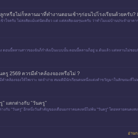
กหรือไม่ก็หลานมาที่ทำงานตอนเช้าๆก่อนไปโรงเรียนด้วยครับ? ม
ข้าใจครับ ไม่สงสัยเเม้เเต่นิดเดียว เเต่ เเค่สงสัยเฉยๆนะครับ ว่าทำไมเเม่บ้านประจำอา
้ง ตอนนี้หลานสาวของฉันก็กำลังเป็นแบบนั้น ตอนนี้หลานก็อยู่ ม.ต้นแล้ว แต่หลานไม่ชอบที
นครู 2569 ควรมีคำคล้องจองหรือไม่ ?
คำคล้องจองให้ไพเราะ จดจำง่าย สมมติมีนักเรียนคนหนึ่งแต่งคำขวัญมาในลักษณะที่ไม่คล
หมายตรงตามหัวข้อที่
ู" แตกต่างกับ "วันครู"
่างกับ "วันครู" อีกหนึ่งวันสำคัญของเดือนมกราคมคงหนีไม่พ้น "วันครู" โดยหลายคนคงสงสั
อ่านกร