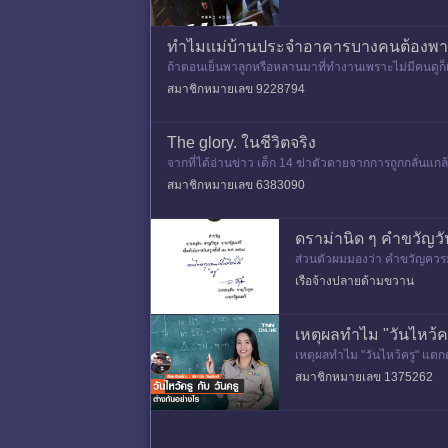
ทำไมเเม่บ้านประจำอาคารบางคนต้องพาลู
ถ้าตอนเย็นพาลูกหรือหลานมาที่ทำงานเพราะไม่มีคนดูก็เ
อนไปโรงเรียนด้วยคร
สมาชิกหมายเลข 9228794
The glory. ในชีวิตจริง
จากที่ได้อ่านข่าว เด็ก 14 ฆ่าตัวตายจากการถูกกลั่นแกล
ที่โรงเรียน
สมาชิกหมายเลข 6383090
ดราม่านิด ๆ คำขวัญวั
ส่วนตัวผมมองว่า คำขวัญควรมี
คนแต่งมาคล้องจอง + มีความ
เรือจ้างปลายด้ามขวาน
เหตุผลทำไม "วันไหว้คร
เหตุผลทำไม "วันไหว้ครู" แตกต
สมาชิกหมายเลข 1375262