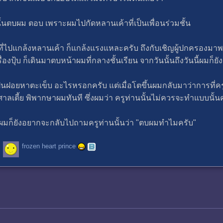
นตบผม ตอบ เพราะผมไปกัดหลานเค้าที่เป็นเพื่อนร่วมชั้น
ที่ไปแกล้งหลานเค้า ก็แกล้งแรงแหละครับ ถึงกับเชิญผู้ปกครองมาพ
บเรื่องปุ้บ ก็เดินมาตบหน้าผมที่กลางชั้นเรียน จากวันนั้นถึงวันนี้ผ
าฝื่นฝอยหาตะเข็บ อะไรหรอกครับ แต่เมื่อโตขึ้นผมกลับมาว่าการที่ค
ลเตี้ย พิพากษาผมทันที ซึ่งผมว่า ครูท่านนั้นไม่ควรจะทำแบบนั้
ต่ผมก็ยังอยากจะกลับไปถามครูท่านนั้นว่า "ตบผมทำไมครับ"
frozen heart prince