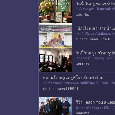
วันนี้ วันครู ขอแชร์ป
วันนี้ วันครูครับ ก็เป็นวันที่
วเอง
totoonline
"นักเรียนเลว"ราดน้ำแ
กลุ่มนักเรียนเลวได้เปิดเพลง พ
สมาชิกหมายเลข 6173216
วันนี้วันครู มาโพสรู
เอาคุณครูในแง่มุมดีๆ นะครับ 
OBERON
หลานโดนคุณครูที่โรงเรียนทำร้าย
สวัสดีชาวพันทิปทุกคนนะคะ วันนี้มีปัญหาที่อยากมาป
กจมูกจำนวนม
สมาชิกหมายเลข 3846643
รีวิว Teach You a Les
นักแสดงนำ คิมมูยอล อีซึงมิน
ดับระหว่างครูและนักเรียน และ
บันทึกซีรีส์