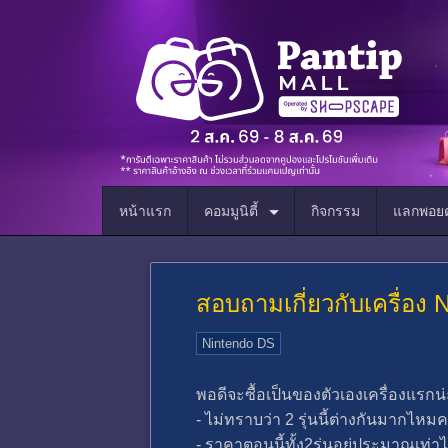
หน้าแรก
คอมมูนิตี้
กิจกรรม
แลกพอยต
สอบถามเกี่ยวกับเครื่อง
Nintendo DS
พอดีจะซื้อเป็นของตัวเองเครื่องแรก
- ไม่ทราบว่า 2 รุ่นนี้ต่างกันมากไหม
- ราคาตอนนี้ทั้ง2รุ่นอยู่ประมาณเท