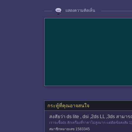
แสดงความคิดเห็น
กระทู้ที่คุณอาจสนใจ
สงสัยว่า ds lite , dsi ,2ds LL ,3ds สามา
เราจะซื้อds สักเครื่องที่ราคาไม่สูงมาก แต่ติดข้อสงสัย
ด้ทุกเ
สมาชิกหมายเลข 1583345