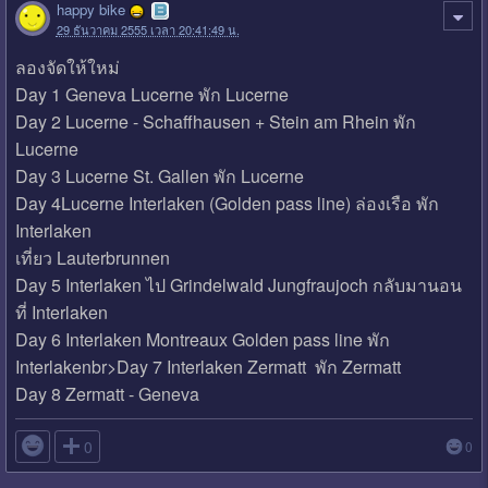
happy bike
29 ธันวาคม 2555 เวลา 20:41:49 น.
ลองจัดให้ใหม่
Day 1 Geneva Lucerne พัก Lucerne
Day 2 Lucerne - Schaffhausen + Stein am Rhein พัก
Lucerne
Day 3 Lucerne St. Gallen พัก Lucerne
Day 4Lucerne Interlaken (Golden pass line) ล่องเรือ พัก
Interlaken
เที่ยว Lauterbrunnen
Day 5 Interlaken ไป Grindelwald Jungfraujoch กลับมานอน
ที่ Interlaken
Day 6 Interlaken Montreaux Golden pass line พัก
Interlakenbr>Day 7 Interlaken Zermatt พัก Zermatt
Day 8 Zermatt - Geneva

0
0