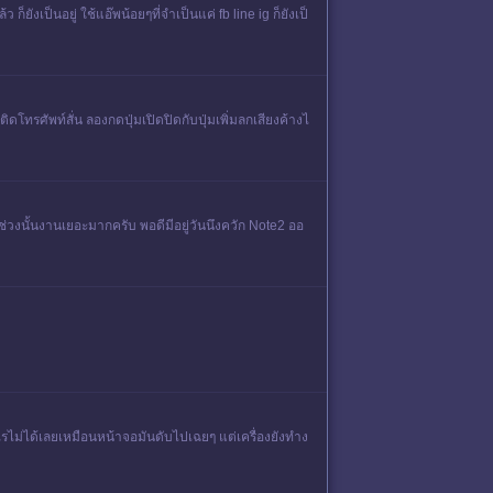
งเป็นอยู่ ใช้แอ๊พน้อยๆที่จำเป็นแค่ fb line ig ก็ยังเป็
ิดโทรศัพท์สั่น ลองกดปุ่มเปิดปิดกับปุ่มเพิ่มลกเสียงค้างไ
ะช่วงนั้นงานเยอะมากครับ พอดีมีอยู่วันนึงควัก Note2 ออ
ำไรไม่ได้เลยเหมือนหน้าจอมันดับไปเฉยๆ แต่เครื่องยังทำง