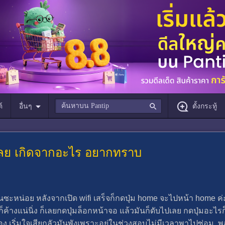
์
อื่นๆ
ตั้งกระทู้
ปเลย เกิดจากอะไร อยากทราบ
นซะหน่อย หลังจากเปิด wifi เสร็จก็กดปุ่ม home จะไปหน้า home ค่ะ
็ค้างแน่นิ่ง ก็เลยกดปุ่มล็อกหน้าจอ แล้วมันก็ดับไปเลย กดปุ่มอะไรก
อง เริ่มใจเสียกลัวมันพังเพราะอยู่ในช่วงสอบไม่มีเวลาพาไปซ่อม 