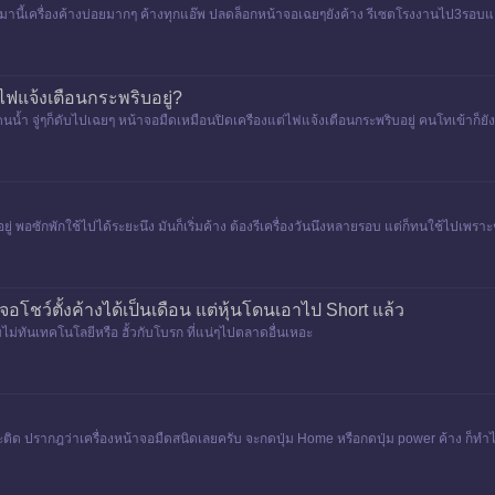
นี้เครื่องค้างบ่อยมากๆ ค้างทุกแอ๊พ ปลดล็อกหน้าจอเฉยๆยังค้าง รีเซตโรงงานไป3รอบแล้ว ก็ยั
ต่ไฟแจ้งเตือนกระพริบอยู่?
โดนน้ำ จู่ๆก็ดับไปเฉยๆ หน้าจอมืดเหมือนปิดเครืองแต่ไฟแจ้งเตือนกระพริบอยู่ คนโทเข้าก็ยังต
ยู่ พอซักพักใช้ไปได้ระยะนึง มันก็เริ่มค้าง ต้องรีเครื่องวันนึงหลายรอบ แต่ก็ทนใช้ไปเพรา
อโชว์ตั้งค้างได้เป็นเดือน แต่หุ้นโดนเอาไป Short แล้ว
่ทันเทคโนโลยีหรือ ฮั้วกับโบรก ที่แน่ๆไปตลาดอื่นเหอะ
องจะติด ปรากฎว่าเครื่องหน้าจอมืดสนิดเลยครับ จะกดปุ่ม Home หรือกดปุ่ม power ค้าง ก็ท