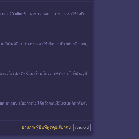
าจน​ note20 ultra 5g เพราะเราชอบ noteมาก เราใช้มือถือ
โนมัติ เรารับเครื่องมาใช้เกือบ อาทิตย์ก้ปกติ จนอยู่
้าจอก็จะเปิดติดขึ้นมาใหม่ โดยงานที่ทำค้างไว้ก็ยังอยู่ดี
ยหมดเลยปุ่มโฮมก็กดไม่ได้แล้วก่อนที่มันจเป็นติดๆดับๆไ
อ่านกระทู้อื่นที่พูดคุยเกี่ยวกับ
Android