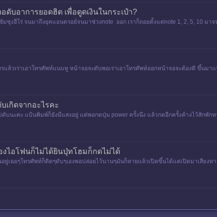
อดับอาการยอดฮิต เพื่อดูดเงินในกระเป๋า?
ัมซุงฮีโร่​ จนมาถึงยุคแอนดรอย์​ จนมาช่วง​note ออก​ เราก็ถอยตั้งแต่​note 1, 2, 5, 10 ม
รแล้วเราเอาโทรศัพท์แนบหู หน้าจอจะดับพอเราเอาโทรศัพท์ออกหน้าจอจะต้องติ ขึ้นมาแบบอัต
บดับเกิดจากอะไรคะ
ดับนะคะ แป้นพิมพ์ก็ยังมีแสงอยู่ แต่พอกดปุ่ม power ครั้งนึง แล้วกดอีกครั้งค้างไว้สักพักหน
งไอโฟนก็ไม่ได้ยินปุ่ทโฮมก็กดไม่ได้
ยู่เฉยๆโทรศัพท์ก็ติดๆดับๆเองพอปล่อยไว้นานๆมันก็หายแล้วเปิดขึ้นได้แต่เปิดมาเสียงหา