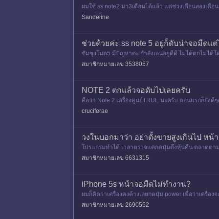
ผมใช้ ss note2 มา3เดือนได้แล้ว แต่ช่วงเดือนสองเดือนมา
นครับ ล
Sandeline
ช่วยด้วยค่ะ ss note 5 อยู่ก็ดับน่าจอมืดแ
ซัมซุงโนต5 มีปัญหาค่ะ กำลังเล่นอยู่ดีดี ไม่ได้ตกไม่ได้
ว้เพ
สมาชิกหมายเลข 3538057
NOTE 2 ตกแล้วจอดับไปเลยครับ
คือว่า Note 2 เครื่องศูนย์TRUE นะครับ ตอนแรกก็ยังดีๆอ
กมาจ
cruciferae
วงในบอกมาว่า อย่าตั้งขายสูงเกินไป หน้าจ
โปรแกรมทำได้ เวลาตรวจแค่กดปุ่มดึงหุ้นคืน ตลาดตามไม
สมาชิกหมายเลข 6631315
iPhone 5s หน้าจอมืดไม่ทำงาน?
ผมก็คิดว่าเครื่องคงค้างเลยกดปุ่ม power เพื่อว่าเครื่
านนะครับ แต่
สมาชิกหมายเลข 2690552