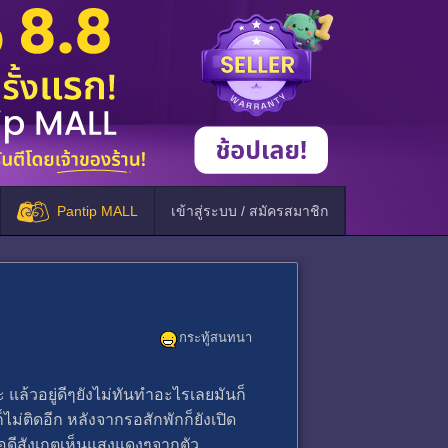
Pantip MALL
เข้าสู่ระบบ / สมัครสมาชิก
กระทู้สนทนา
 แล้วอยู่ดีๆยังไม่ทันทำอะไรเลยมันก็
็ไม่ติดอีก หลังจากรอสักพักก็ยังเปิด
พอดีสังเกตเห็นแสงแดงๆจากตัว