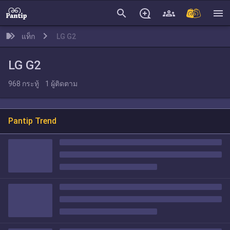
search
menu
แท็ก
LG G2
LG G2
968
กระทู้
1
ผู้ติดตาม
Pantip Trend