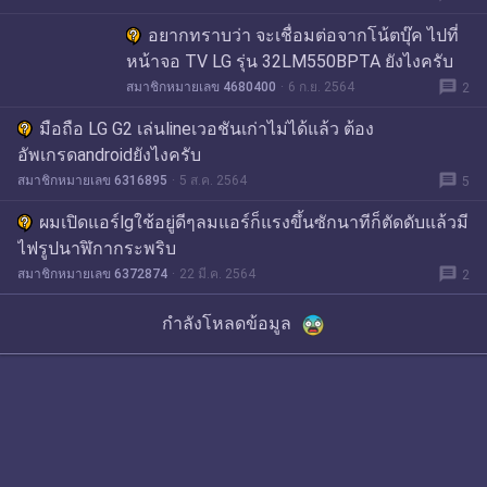
อยากทราบว่า จะเชื่อมต่อจากโน้ตบุ๊ค ไปที่
หน้าจอ TV LG รุ่น 32LM550BPTA ยังไงครับ
message
สมาชิกหมายเลข 4680400
6 ก.ย. 2564
2
มือถือ LG G2 เล่นlineเวอชันเก่าไม่ได้แล้ว ต้อง
อัพเกรดandroidยังไงครับ
message
สมาชิกหมายเลข 6316895
5 ส.ค. 2564
5
ผมเปิดแอร์lgใช้อยู่ดีๆลมแอร์ก็แรงขึ้นซักนาทีก็ตัดดับแล้วมี
ไฟรูปนาฬิกากระพริบ
message
สมาชิกหมายเลข 6372874
22 มี.ค. 2564
2
กำลังโหลดข้อมูล