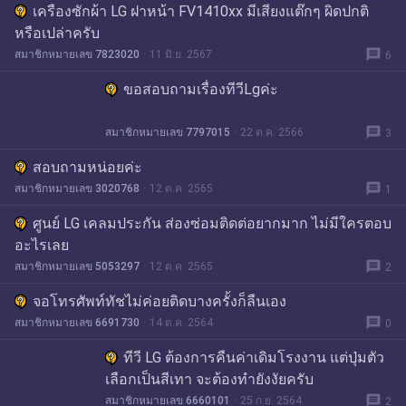
เครืองซักผ้า LG ฝาหน้า FV1410xx มีเสียงแต๊กๆ ผิดปกติ
หรือเปล่าครับ
message
สมาชิกหมายเลข 7823020
11 มิ.ย. 2567
6
ขอสอบถามเรื่องทีวีLgค่ะ
message
สมาชิกหมายเลข 7797015
22 ต.ค. 2566
3
สอบถามหน่อยค่ะ
message
สมาชิกหมายเลข 3020768
12 ต.ค. 2565
1
ศูนย์ LG เคลมประกัน ส่องซ่อมติดต่อยากมาก ไม่มีใครตอบ
อะไรเลย
message
สมาชิกหมายเลข 5053297
12 ต.ค. 2565
2
จอโทรศัพท์ทัชไม่ค่อยติดบางครั้งก็ลืนเอง
message
สมาชิกหมายเลข 6691730
14 ต.ค. 2564
0
ทีวี LG ต้องการคืนค่าเดิมโรงงาน แต่ปุ่มตัว
เลือกเป็นสีเทา จะต้องทำยังงัยครับ
message
สมาชิกหมายเลข 6660101
25 ก.ย. 2564
2