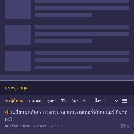
กระทู้ล่าสุด


กระทู้ทั้งหมด
ถามตอบ
พูดคุย
รีวิว
โพล
ข่าว
ซื้อขาย
เปลี่ยนชุดพัดลมกรงกระรอกและมอเตอร์พัดลมแอร์ กี่บาท
ครับ
message
สมาชิกหมายเลข 5276852
21 ก.ย. 2568
8