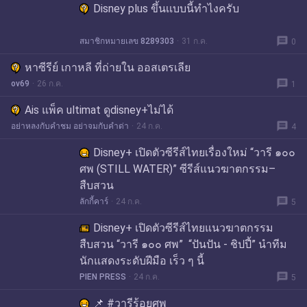
Disney plus ขึ้นเเบบนี้ทำไงครับ
message
สมาชิกหมายเลข 8289303
31 ก.ค.
0
หาซีรีย์ เกาหลี ที่ถ่ายใน ออสเตรเลีย
message
ov69
26 ก.ค.
1
Ais แพ็ค ultimat ดูdisney+ไม่ได้
message
อย่าหลงกับคำชม อย่าจมกับคำด่า
24 ก.ค.
4
Disney+ เปิดตัวซีรีส์ไทยเรื่องใหม่ “วารี ๑๐๐
ศพ (STILL WATER)” ซีรีส์แนวฆาตกรรม–
สืบสวน
message
ลักกี้คาร์
24 ก.ค.
5
Disney+ เปิดตัวซีรีส์ไทยแนวฆาตกรรม
สืบสวน “วารี ๑๐๐ ศพ” “ปันปัน - ชิปปี้” นำทีม
นักแสดงระดับฝีมือ เร็ว ๆ นี้
message
PIEN PRESS
24 ก.ค.
5
📌 #วารีร้อยศพ