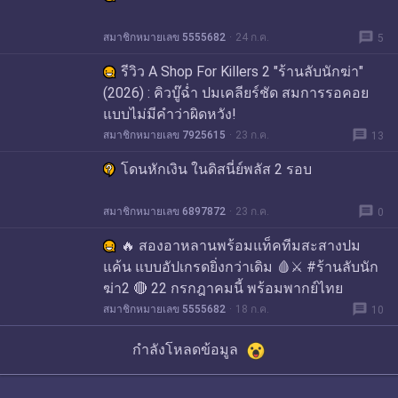
message
สมาชิกหมายเลข 5555682
24 ก.ค.
5
รีวิว A Shop For Killers 2 "ร้านลับนักฆ่า"
(2026) : คิวบู๊ฉ่ำ ปมเคลียร์ชัด สมการรอคอย
แบบไม่มีคำว่าผิดหวัง!
message
สมาชิกหมายเลข 7925615
23 ก.ค.
13
โดนหักเงิน ในดิสนี่ย์พลัส 2 รอบ
message
สมาชิกหมายเลข 6897872
23 ก.ค.
0
🔥 สองอาหลานพร้อมแท็คทีมสะสางปม
แค้น แบบอัปเกรดยิ่งกว่าเดิม 🩸⚔️ #ร้านลับนัก
ฆ่า2 🔴 22 กรกฎาคมนี้ พร้อมพากย์ไทย
message
สมาชิกหมายเลข 5555682
18 ก.ค.
10
กำลังโหลดข้อมูล