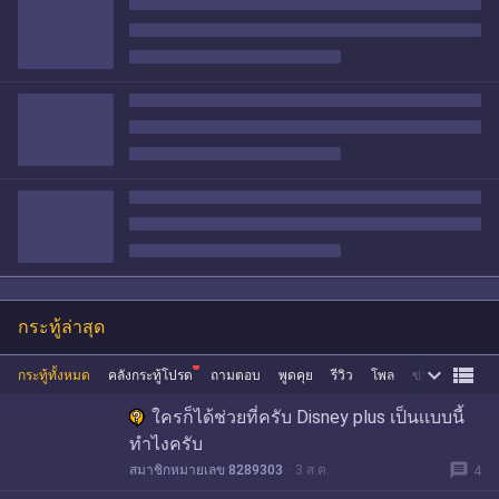
กระทู้ล่าสุด


กระทู้ทั้งหมด
คลังกระทู้โปรด
ถามตอบ
พูดคุย
รีวิว
โพล
ข่าว
ซื้อขาย
ใครก็ได้ช่วยที่ครับ Disney plus เป็นเเบบนี้
ทำไงครับ
message
สมาชิกหมายเลข 8289303
3 ส.ค.
4