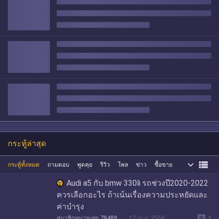
กระทู้ล่าสุด


กระทู้ทั้งหมด
ถามตอบ
พูดคุย
รีวิว
โพล
ข่าว
ซื้อขาย
Audi a5 กับ bmw 330li รถช่วงปี2020-2022
ควรเลือกอะไร ถ้าเน้นเรื่องความประหยัดและ
ค่าบำรุง
message
สมาชิกหมายเลข 7848983
17 เม.ย. 2568
3