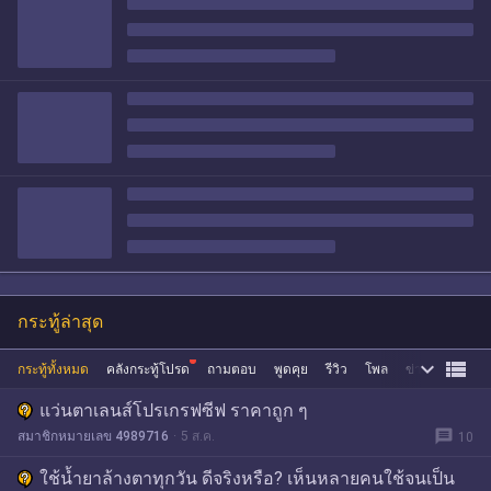
กระทู้ล่าสุด


กระทู้ทั้งหมด
คลังกระทู้โปรด
ถามตอบ
พูดคุย
รีวิว
โพล
ข่าว
ซื้อขาย
แว่นตาเลนส์โปรเกรฟซีฟ ราคาถูก ๆ
message
สมาชิกหมายเลข 4989716
5 ส.ค.
10
ใช้น้ำยาล้างตาทุกวัน ดีจริงหรือ? เห็นหลายคนใช้จนเป็น