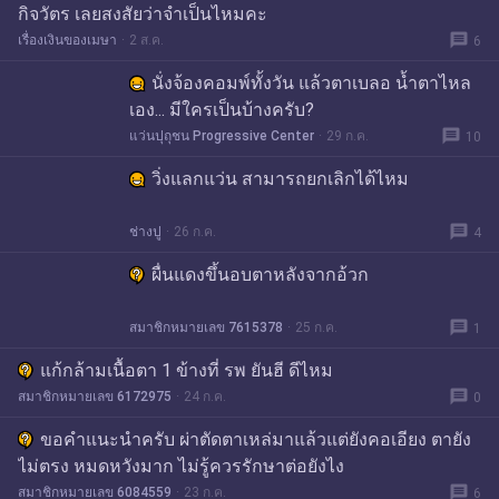
กิจวัตร เลยสงสัยว่าจำเป็นไหมคะ
message
เรื่องเงินของเมษา
2 ส.ค.
6
นั่งจ้องคอมพ์ทั้งวัน แล้วตาเบลอ น้ำตาไหล
เอง... มีใครเป็นบ้างครับ?
message
แว่นปุถุชน Progressive Center
29 ก.ค.
10
วิ่งแลกแว่น สามารถยกเลิกได้ไหม
message
ช่างปู
26 ก.ค.
4
ผื่นแดงขึ้นอบตาหลังจากอ้วก
message
สมาชิกหมายเลข 7615378
25 ก.ค.
1
แก้กล้ามเนื้อตา 1 ข้างที่ รพ ยันฮี ดีไหม
message
สมาชิกหมายเลข 6172975
24 ก.ค.
0
ขอคำแนะนำครับ ผ่าตัดตาเหล่มาแล้วแต่ยังคอเอียง ตายัง
ไม่ตรง หมดหวังมาก ไม่รู้ควรรักษาต่อยังไง
message
สมาชิกหมายเลข 6084559
23 ก.ค.
6