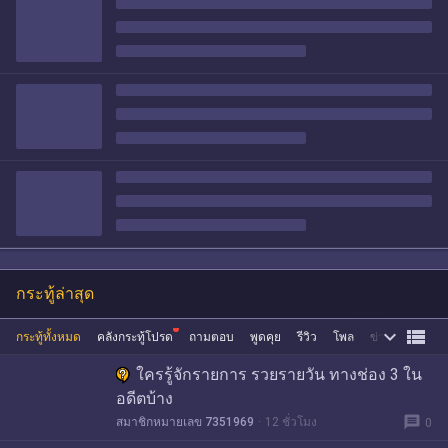
กระทู้ล่าสุด


กระทู้ทั้งหมด
คลังกระทู้โปรด
ถามตอบ
พูดคุย
รีวิว
โพล
ข่าว
ซื้อขาย
ใครรู้จักรายการ รวยรายวัน ทางช่อง 3 ใน
อดีตบ้าง
message
สมาชิกหมายเลข 7351969
12 ชั่วโมง
0