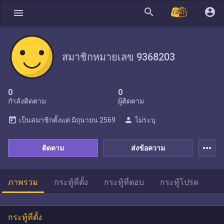
search
account_circle
menu
สมาชิกหมายเลข 9368203
0
0
กำลังติดตาม
ผู้ติดตาม
today
person
เป็นสมาชิกตั้งแต่
มิถุนายน 2569
ไม่ระบุ
more_horiz
ติดตาม
ส่งข้อความ
ภาพรวม
กระทู้ที่ตั้ง
กระทู้ที่ตอบ
กระทู้โปรด
กระทู้ที่ตั้ง