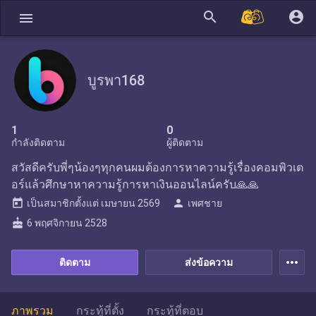
search
account_circle
menu
บูรพา168
1
0
กำลังติดตาม
ผู้ติดตาม
สวัสดีครับพี่ๆน้องๆทุกคนผมต้องการหาความรู้เรื่องคอมพิวเต
อร์แล้วศึกษาหาความรู้การหาเงินออนไลน์ครับ🙏🙏
today
person
เป็นสมาชิกตั้งแต่
เมษายน 2569
เพศชาย
cake
6 พฤศจิกายน 2528
more_horiz
ติดตาม
ส่งข้อความ
ภาพรวม
กระทู้ที่ตั้ง
กระทู้ที่ตอบ