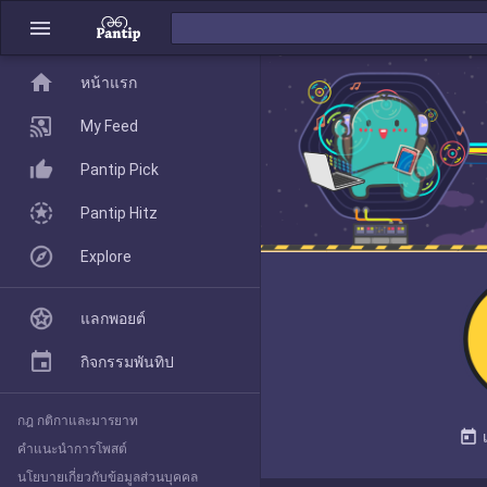
menu
home
home
หน้าแรก
หน้าแรก
My Feed
Pantip Pick
My Feed
Pantip Hitz
Explore
Pantip Pick
แลกพอยต์
Pantip Hitz
กิจกรรมพันทิป
กฎ กติกาและมารยาท
Explore
today
คำแนะนำการโพสต์
นโยบายเกี่ยวกับข้อมูลส่วนบุคคล