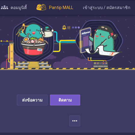
คอมมูนิตี้
Pantip MALL
เข้าสู่ระบบ / สมัครสมาชิก
ส่งข้อความ
ติดตาม
more_horiz