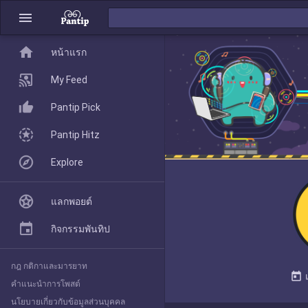
menu
home
home
หน้าแรก
หน้าแรก
My Feed
Pantip Pick
My Feed
Pantip Hitz
Explore
Pantip Pick
แลกพอยต์
Pantip Hitz
กิจกรรมพันทิป
กฎ กติกาและมารยาท
Explore
today
คำแนะนำการโพสต์
นโยบายเกี่ยวกับข้อมูลส่วนบุคคล