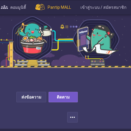
คอมมูนิตี้
Pantip MALL
เข้าสู่ระบบ / สมัครสมาชิก
ส่งข้อความ
ติดตาม
more_horiz