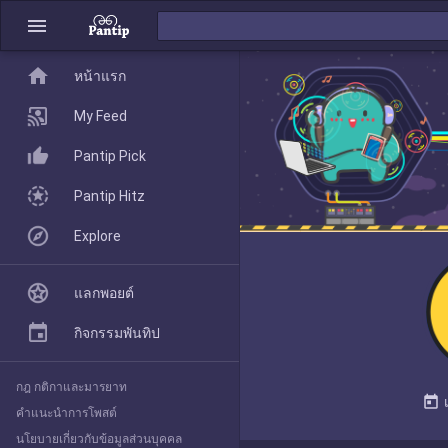
menu
home
home
หน้าแรก
หน้าแรก
My Feed
Pantip Pick
My Feed
Pantip Hitz
Explore
Pantip Pick
แลกพอยต์
Pantip Hitz
กิจกรรมพันทิป
กฎ กติกาและมารยาท
Explore
today
คำแนะนำการโพสต์
นโยบายเกี่ยวกับข้อมูลส่วนบุคคล