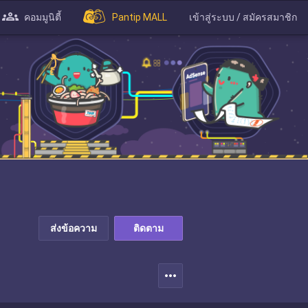
คอมมูนิตี้
Pantip MALL
เข้าสู่ระบบ / สมัครสมาชิก
ส่งข้อความ
ติดตาม
more_horiz