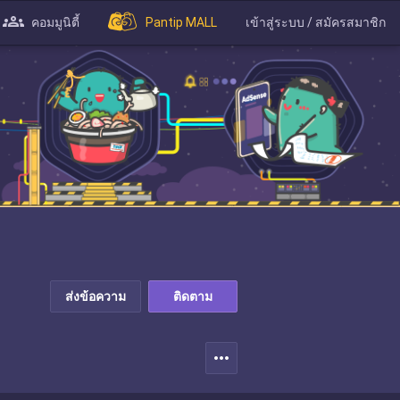
คอมมูนิตี้
Pantip MALL
เข้าสู่ระบบ / สมัครสมาชิก
ส่งข้อความ
ติดตาม
more_horiz