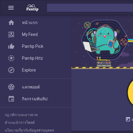
menu
home
home
หน้าแรก
หน้าแรก
My Feed
Pantip Pick
My Feed
Pantip Hitz
Explore
Pantip Pick
แลกพอยต์
Pantip Hitz
กิจกรรมพันทิป
กฎ กติกาและมารยาท
Explore
today
คำแนะนำการโพสต์
นโยบายเกี่ยวกับข้อมูลส่วนบุคคล