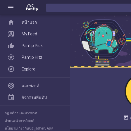
menu
home
home
หน้าแรก
หน้าแรก
My Feed
Pantip Pick
My Feed
Pantip Hitz
Explore
Pantip Pick
แลกพอยต์
Pantip Hitz
กิจกรรมพันทิป
กฎ กติกาและมารยาท
Explore
today
คำแนะนำการโพสต์
นโยบายเกี่ยวกับข้อมูลส่วนบุคคล